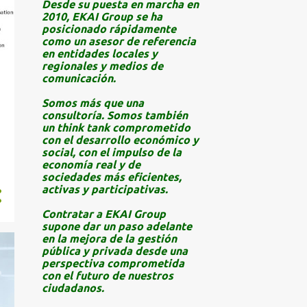
Desde su puesta en marcha en
2010, EKAI Group se ha
18
April 2025
posicionado rápidamente
como un asesor de referencia
15
March 2025
en entidades locales y
regionales y medios de
12
February 2025
comunicación.
14
January 2025
Somos más que una
consultoría. Somos también
58
December 2024
un think tank comprometido
con el desarrollo económico y
22
November 2024
social, con el impulso de la
28
October 2024
economía real y de
sociedades más eficientes,
30
September 2024
activas y participativas.
1
August 2024
Contratar a EKAI Group
supone dar un paso adelante
15
July 2024
en la mejora de la gestión
pública y privada desde una
27
June 2024
perspectiva comprometida
con el futuro de nuestros
20
May 2024
ciudadanos.