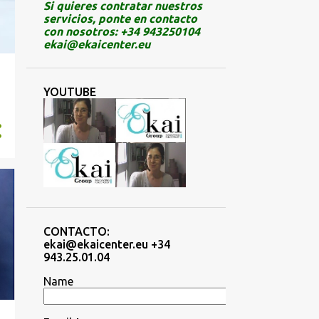
20
April 2024
Si quieres contratar nuestros
servicios, ponte en contacto
19
March 2024
con nosotros: +34 943250104
ekai@ekaicenter.eu
18
February 2024
29
January 2024
YOUTUBE
25
December 2023
27
November 2023
32
October 2023
27
September 2023
30
August 2023
34
July 2023
CONTACTO:
ekai@ekaicenter.eu +34
23
June 2023
943.25.01.04
31
May 2023
Name
28
April 2023