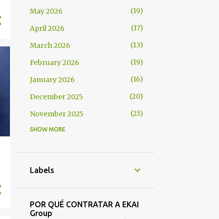
19
May 2026
17
April 2026
13
March 2026
19
February 2026
16
January 2026
20
December 2025
23
November 2025
SHOW MORE
28
October 2025
14
September 2025
14
August 2025
Labels
14
July 2025
20
June 2025
POR QUÉ CONTRATAR A EKAI
Group
19
May 2025