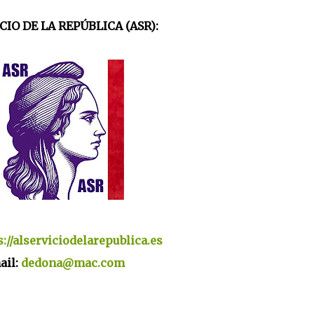
CIO DE LA REPÚBLICA (ASR):
s://alserviciodelarepublica.es
ail:
dedona@mac.com