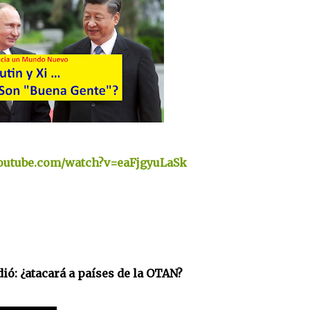
youtube.com/watch?v=eaFjgyuLaSk
dió: ¿atacará a países de la OTAN?