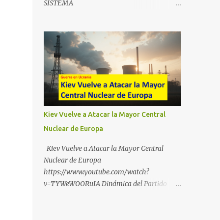
SISTEMA
https://t.me/babestu_proteger WhatsApp :
https://drive.google.com/file/d/1eB0YFWrdq
https://whatsapp.com/channel/0029VbBW5
a6ToUAzbjEIzXyXI5uqodDw/view?
6k0LKZJWzQyoE1T SÍGUENOS EN
usp=sharing
YOUTUBE:
https://www.youtube.com/@ekaicenter?
sub_confirmation=1
Kiev Vuelve a Atacar la Mayor Central
Nuclear de Europa
Kiev Vuelve a Atacar la Mayor Central
Nuclear de Europa
https://www.youtube.com/watch?
v=TYWeWOORuIA Dinámica del Partido
Único DEJARSE LLEVAR
https://www.youtube.com/watch?
v=zJIGbVWMb6w Hablemos de