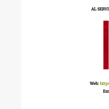
AL SERVI
Web:
http
Em