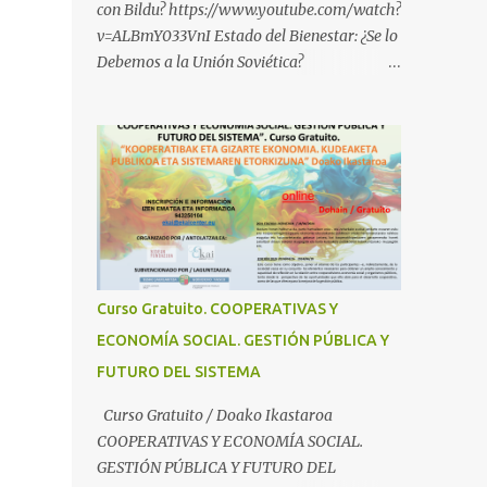
con Bildu? https://www.youtube.com/watch?
v=ALBmY033VnI Estado del Bienestar: ¿Se lo
Debemos a la Unión Soviética?
https://www.youtube.com/watch?
v=sMhXvCpKU-Y Autogestión Yugoslava y
Cooperativas
https://www.youtube.com/watch?v=ylup-
4KPu5w Capitalismo Inclusivo y Cuarta
Revolución Industrial
https://www.youtube.com/shorts/dGKjgqEv
RHk ¿Conoces los nuevos canales de
BABESTU? Si quieres hacer algo, o
Curso Gratuito. COOPERATIVAS Y
compartir ideas, para proteger a los niños y
ECONOMÍA SOCIAL. GESTIÓN PÚBLICA Y
adolescentes vascos frente a abusos y
FUTURO DEL SISTEMA
manipulaciones: BABESTUren kanal berriak
ezagutzen dituzu? Euskal haurrak eta
Curso Gratuito / Doako Ikastaroa
nerabeak abusu eta manipulazioetatik
COOPERATIVAS Y ECONOMÍA SOCIAL.
babesteko zerbait egin nahi baduzu, edo
GESTIÓN PÚBLICA Y FUTURO DEL
ideiak partekatu nahi badituzu: Telegram :