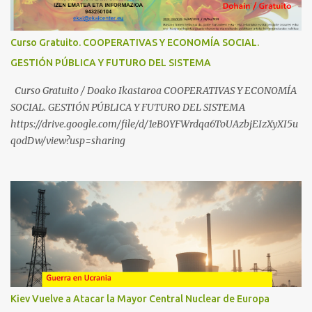
ezagutzen dituzu? Euskal haurrak eta nerabeak abusu eta
manipulazioetatik babesteko zerbait egin nahi baduzu, edo ideiak
partekatu nahi badituzu: Telegram :
Curso Gratuito. COOPERATIVAS Y ECONOMÍA SOCIAL.
https://t.me/babestu_proteger WhatsApp :
GESTIÓN PÚBLICA Y FUTURO DEL SISTEMA
https://whatsapp.com/channel/0029VbBW56k0LKZJWzQyoE1T
SÍGUENOS EN YOUTUBE: https://www.youtube.com/@ekaicenter?
Curso Gratuito / Doako Ikastaroa COOPERATIVAS Y ECONOMÍA
sub_confirmation=1
SOCIAL. GESTIÓN PÚBLICA Y FUTURO DEL SISTEMA
https://drive.google.com/file/d/1eB0YFWrdqa6ToUAzbjEIzXyXI5u
qodDw/view?usp=sharing
Kiev Vuelve a Atacar la Mayor Central Nuclear de Europa