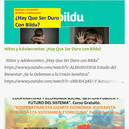
Niños y Adolescentes: ¿Hay Que Ser Duro con Bildu?
Niños y Adolescentes: ¿Hay Que Ser Duro con Bildu?
https://www.youtube.com/watch?v=ALBmY033VnI Estado del
Bienestar: ¿Se lo Debemos a la Unión Soviética?
https://www.youtube.com/watch?v=sMhXvCpKU-Y Autogestión
Yugoslava y Cooperativas https://www.youtube.com/watch?
v=ylup-4KPu5w Capitalismo Inclusivo y Cuarta Revolución
Industrial https://www.youtube.com/shorts/dGKjgqEvRHk
¿Conoces los nuevos canales de BABESTU? Si quieres hacer algo, o
compartir ideas, para proteger a los niños y adolescentes vascos
frente a abusos y manipulaciones: BABESTUren kanal berriak