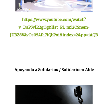
https://www.youtube.com/watch?
v=DsP5viR2gOg&list=PL_m52CSnem-
jUBZ8VAvOe05APi7IQbPoi&index=2&pp=iAQB
Apoyando a Solidarios / Solidarioen Alde