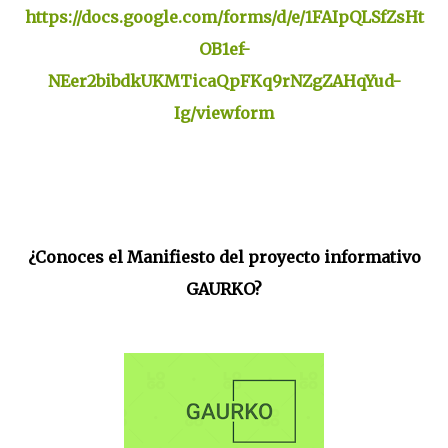
https://docs.google.com/forms/d/e/1FAIpQLSfZsHt
OB1ef-
NEer2bibdkUKMTicaQpFKq9rNZgZAHqYud-
Ig/viewform
¿Conoces el Manifiesto del proyecto informativo
GAURKO?