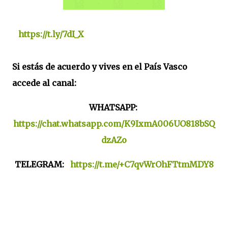
https://t.ly/7dI_X
Si estás de acuerdo y vives en el País Vasco
accede al canal:
WHATSAPP:
https://chat.whatsapp.com/K9IxmA006UO818bSQ
dzAZo
TELEGRAM:
https://t.me/+C7qvWrOhFTtmMDY8