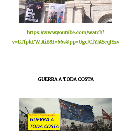
https://www.youtube.com/watch?
v=LTfpkFW_AiE&t=66s&pp=0gcJCfYJAYcqIYzv
GUERRA A TODA COSTA