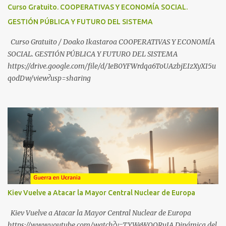
partekatu nahi badituzu: Telegram :
Curso Gratuito. COOPERATIVAS Y ECONOMÍA SOCIAL.
https://t.me/babestu_proteger WhatsApp :
GESTIÓN PÚBLICA Y FUTURO DEL SISTEMA
https://whatsapp.com/channel/0029VbBW56k0LKZJWzQyoE1T
SÍGUENOS EN YOUTUBE: https://www.youtube.com/@ekaicenter?
Curso Gratuito / Doako Ikastaroa COOPERATIVAS Y ECONOMÍA
sub_confirmation=1
SOCIAL. GESTIÓN PÚBLICA Y FUTURO DEL SISTEMA
https://drive.google.com/file/d/1eB0YFWrdqa6ToUAzbjEIzXyXI5u
qodDw/view?usp=sharing
Kiev Vuelve a Atacar la Mayor Central Nuclear de Europa
Kiev Vuelve a Atacar la Mayor Central Nuclear de Europa
https://www.youtube.com/watch?v=TYWeWOORuIA Dinámica del