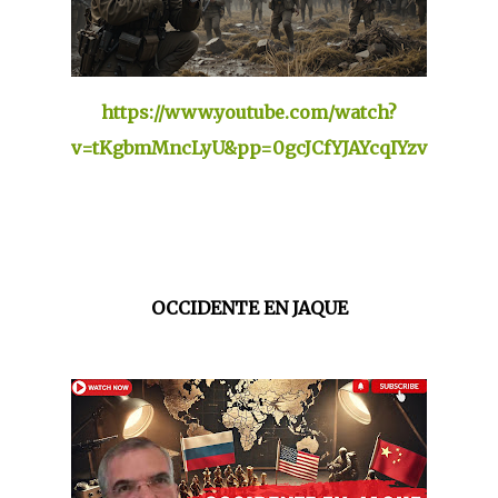
https://www.youtube.com/watch?
v=tKgbmMncLyU&pp=0gcJCfYJAYcqIYzv
OCCIDENTE EN JAQUE