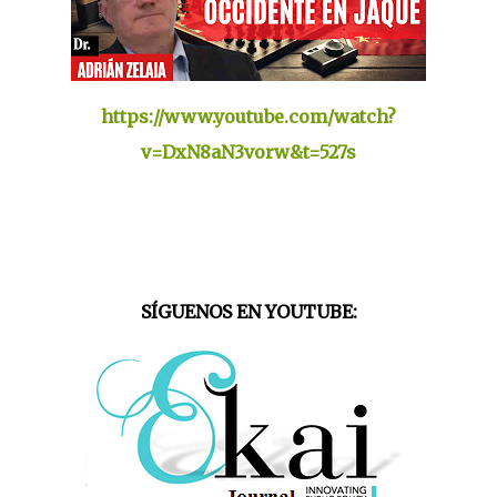
https://www.youtube.com/watch?
v=DxN8aN3vorw&t=527s
SÍGUENOS EN YOUTUBE: