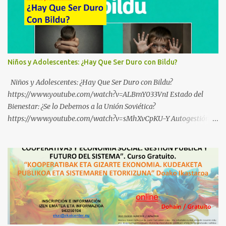
Niños y Adolescentes: ¿Hay Que Ser Duro con Bildu?
Niños y Adolescentes: ¿Hay Que Ser Duro con Bildu?
https://www.youtube.com/watch?v=ALBmY033VnI Estado del
Bienestar: ¿Se lo Debemos a la Unión Soviética?
https://www.youtube.com/watch?v=sMhXvCpKU-Y Autogestión
Yugoslava y Cooperativas https://www.youtube.com/watch?
v=ylup-4KPu5w Capitalismo Inclusivo y Cuarta Revolución
Industrial https://www.youtube.com/shorts/dGKjgqEvRHk
¿Conoces los nuevos canales de BABESTU? Si quieres hacer algo, o
compartir ideas, para proteger a los niños y adolescentes vascos
frente a abusos y manipulaciones: BABESTUren kanal berriak
ezagutzen dituzu? Euskal haurrak eta nerabeak abusu eta
manipulazioetatik babesteko zerbait egin nahi baduzu, edo ideiak