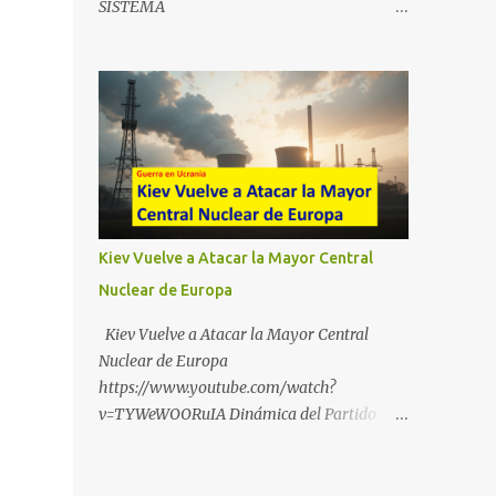
SISTEMA
https://t.me/babestu_proteger WhatsApp :
https://drive.google.com/file/d/1eB0YFWrdq
https://whatsapp.com/channel/0029VbBW5
a6ToUAzbjEIzXyXI5uqodDw/view?
6k0LKZJWzQyoE1T SÍGUENOS EN
usp=sharing
YOUTUBE:
https://www.youtube.com/@ekaicenter?
sub_confirmation=1
Kiev Vuelve a Atacar la Mayor Central
Nuclear de Europa
Kiev Vuelve a Atacar la Mayor Central
Nuclear de Europa
https://www.youtube.com/watch?
v=TYWeWOORuIA Dinámica del Partido
Único DEJARSE LLEVAR
https://www.youtube.com/watch?
v=zJIGbVWMb6w Hablemos de