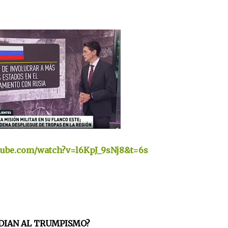
tube.com/watch?v=l6KpJ_9sNj8&t=6s
DIAN AL TRUMPISMO?