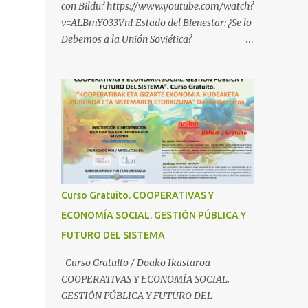
con Bildu? https://www.youtube.com/watch?
v=ALBmY033VnI Estado del Bienestar: ¿Se lo
Debemos a la Unión Soviética?
https://www.youtube.com/watch?
v=sMhXvCpKU-Y Autogestión Yugoslava y
Cooperativas
https://www.youtube.com/watch?v=ylup-
4KPu5w Capitalismo Inclusivo y Cuarta
Revolución Industrial
https://www.youtube.com/shorts/dGKjgqEv
RHk ¿Conoces los nuevos canales de
BABESTU? Si quieres hacer algo, o
Curso Gratuito. COOPERATIVAS Y
compartir ideas, para proteger a los niños y
ECONOMÍA SOCIAL. GESTIÓN PÚBLICA Y
adolescentes vascos frente a abusos y
FUTURO DEL SISTEMA
manipulaciones: BABESTUren kanal berriak
ezagutzen dituzu? Euskal haurrak eta
Curso Gratuito / Doako Ikastaroa
nerabeak abusu eta manipulazioetatik
COOPERATIVAS Y ECONOMÍA SOCIAL.
babesteko zerbait egin nahi baduzu, edo
GESTIÓN PÚBLICA Y FUTURO DEL
ideiak partekatu nahi badituzu: Telegram :