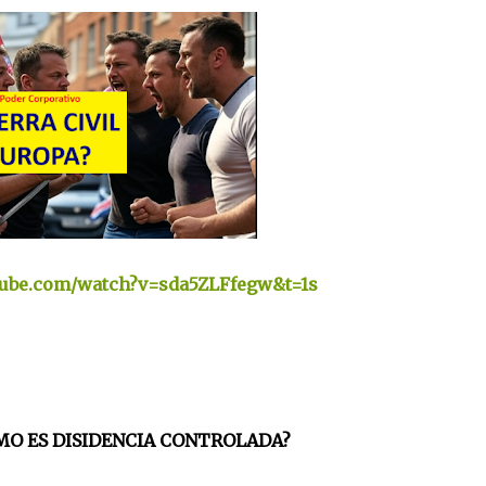
tube.com/watch?v=sda5ZLFfegw&t=1s
MO ES DISIDENCIA CONTROLADA?