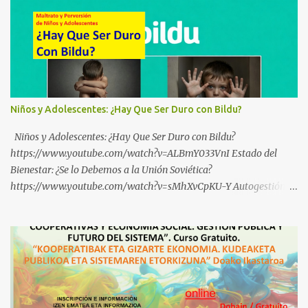
Niños y Adolescentes: ¿Hay Que Ser Duro con Bildu?
Niños y Adolescentes: ¿Hay Que Ser Duro con Bildu?
https://www.youtube.com/watch?v=ALBmY033VnI Estado del
Bienestar: ¿Se lo Debemos a la Unión Soviética?
https://www.youtube.com/watch?v=sMhXvCpKU-Y Autogestión
Yugoslava y Cooperativas https://www.youtube.com/watch?
v=ylup-4KPu5w Capitalismo Inclusivo y Cuarta Revolución
Industrial https://www.youtube.com/shorts/dGKjgqEvRHk
¿Conoces los nuevos canales de BABESTU? Si quieres hacer algo, o
compartir ideas, para proteger a los niños y adolescentes vascos
frente a abusos y manipulaciones: BABESTUren kanal berriak
ezagutzen dituzu? Euskal haurrak eta nerabeak abusu eta