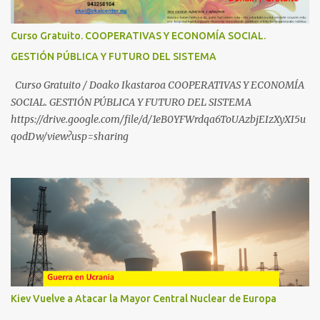
manipulazioetatik babesteko zerbait egin nahi baduzu, edo ideiak
partekatu nahi badituzu: Telegram :
Curso Gratuito. COOPERATIVAS Y ECONOMÍA SOCIAL.
https://t.me/babestu_proteger WhatsApp :
GESTIÓN PÚBLICA Y FUTURO DEL SISTEMA
https://whatsapp.com/channel/0029VbBW56k0LKZJWzQyoE1T
SÍGUENOS EN YOUTUBE: https://www.youtube.com/@ekaicenter?
Curso Gratuito / Doako Ikastaroa COOPERATIVAS Y ECONOMÍA
sub_confirmation=1
SOCIAL. GESTIÓN PÚBLICA Y FUTURO DEL SISTEMA
https://drive.google.com/file/d/1eB0YFWrdqa6ToUAzbjEIzXyXI5u
qodDw/view?usp=sharing
Kiev Vuelve a Atacar la Mayor Central Nuclear de Europa