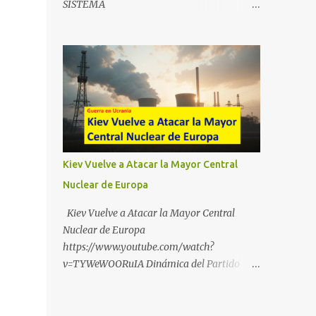
SISTEMA
https://t.me/babestu_proteger WhatsApp :
https://drive.google.com/file/d/1eB0YFWrdq
https://whatsapp.com/channel/0029VbBW5
a6ToUAzbjEIzXyXI5uqodDw/view?
6k0LKZJWzQyoE1T SÍGUENOS EN
usp=sharing
YOUTUBE:
https://www.youtube.com/@ekaicenter?
sub_confirmation=1
Kiev Vuelve a Atacar la Mayor Central
Nuclear de Europa
Kiev Vuelve a Atacar la Mayor Central
Nuclear de Europa
https://www.youtube.com/watch?
v=TYWeWOORuIA Dinámica del Partido
Único DEJARSE LLEVAR
https://www.youtube.com/watch?
v=zJIGbVWMb6w Hablemos de