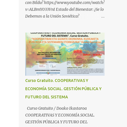
con Bildu? https://www.youtube.com/watch?
v=ALBmY033VnI Estado del Bienestar: ¿Se lo
Debemos a la Unión Soviética?
https://www.youtube.com/watch?
v=sMhXvCpKU-Y Autogestión Yugoslava y
Cooperativas
https://www.youtube.com/watch?v=ylup-
4KPu5w Capitalismo Inclusivo y Cuarta
Revolución Industrial
https://www.youtube.com/shorts/dGKjgqEv
RHk ¿Conoces los nuevos canales de
BABESTU? Si quieres hacer algo, o
Curso Gratuito. COOPERATIVAS Y
compartir ideas, para proteger a los niños y
ECONOMÍA SOCIAL. GESTIÓN PÚBLICA Y
adolescentes vascos frente a abusos y
FUTURO DEL SISTEMA
manipulaciones: BABESTUren kanal berriak
ezagutzen dituzu? Euskal haurrak eta
Curso Gratuito / Doako Ikastaroa
nerabeak abusu eta manipulazioetatik
COOPERATIVAS Y ECONOMÍA SOCIAL.
babesteko zerbait egin nahi baduzu, edo
GESTIÓN PÚBLICA Y FUTURO DEL
ideiak partekatu nahi badituzu: Telegram :