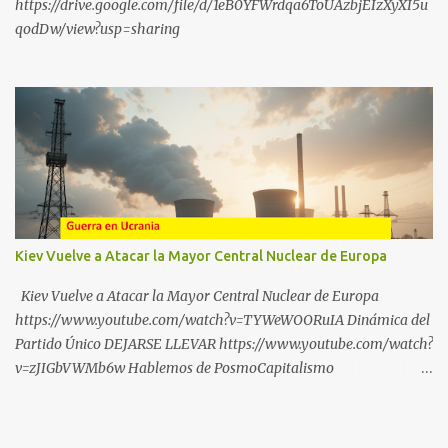
https://drive.google.com/file/d/1eB0YFWrdqa6ToUAzbjEIzXyXI5u
qodDw/view?usp=sharing
Kiev Vuelve a Atacar la Mayor Central Nuclear de Europa
Kiev Vuelve a Atacar la Mayor Central Nuclear de Europa
https://www.youtube.com/watch?v=TYWeWOORuIA Dinámica del
Partido Único DEJARSE LLEVAR https://www.youtube.com/watch?
v=zJIGbVWMb6w Hablemos de PosmoCapitalismo
https://www.youtube.com/watch?v=QMTzcCQVDJ0 Financiación
Corporativa del TransActivismo
https://www.youtube.com/shorts/sSnDITJ5uPw ¡DEJA DE