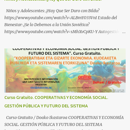
Niños y Adolescentes: ¿Hay Que Ser Duro con Bildu?
https://www.youtube.com/watch?v=ALBmY033VnI Estado del
Bienestar: ¿Se lo Debemos a la Unión Soviética?
https://www.youtube.com/watch?v=sMhXvCpKU-Y Autogestión
Yugoslava y Cooperativas https://www.youtube.com/watch?
v=ylup-4KPu5w Capitalismo Inclusivo y Cuarta Revolución
Industrial https://www.youtube.com/shorts/dGKjgqEvRHk
¿Conoces los nuevos canales de BABESTU? Si quieres hacer algo, o
compartir ideas, para proteger a los niños y adolescentes vascos
frente a abusos y manipulaciones: BABESTUren kanal berriak
ezagutzen dituzu? Euskal haurrak eta nerabeak abusu eta
manipulazioetatik babesteko zerbait egin nahi baduzu, edo ideiak
partekatu nahi badituzu: Telegram :
Curso Gratuito. COOPERATIVAS Y ECONOMÍA SOCIAL.
https://t.me/babestu_proteger WhatsApp :
GESTIÓN PÚBLICA Y FUTURO DEL SISTEMA
https://whatsapp.com/channel/0029VbBW56k0LKZJWzQyoE1T
SÍGUENOS EN YOUTUBE: https://www.youtube.com/@ekaicenter?
Curso Gratuito / Doako Ikastaroa COOPERATIVAS Y ECONOMÍA
sub_confirmation=1
SOCIAL. GESTIÓN PÚBLICA Y FUTURO DEL SISTEMA