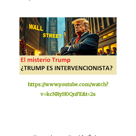
https://www.youtube.com/watch?
v=kcNRyH0QnFE&t=2s