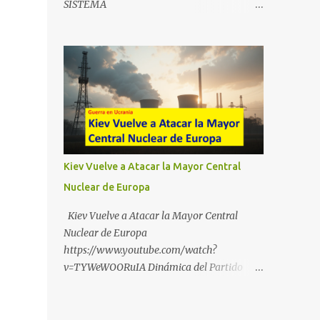
SISTEMA
https://t.me/babestu_proteger WhatsApp :
https://drive.google.com/file/d/1eB0YFWrdq
https://whatsapp.com/channel/0029VbBW5
a6ToUAzbjEIzXyXI5uqodDw/view?
6k0LKZJWzQyoE1T SÍGUENOS EN
usp=sharing
YOUTUBE:
https://www.youtube.com/@ekaicenter?
sub_confirmation=1
Kiev Vuelve a Atacar la Mayor Central
Nuclear de Europa
Kiev Vuelve a Atacar la Mayor Central
Nuclear de Europa
https://www.youtube.com/watch?
v=TYWeWOORuIA Dinámica del Partido
Único DEJARSE LLEVAR
https://www.youtube.com/watch?
v=zJIGbVWMb6w Hablemos de