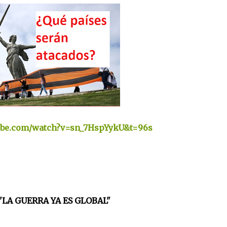
ube.com/watch?v=sn_7HspYykU&t=96s
"LA GUERRA YA ES GLOBAL"