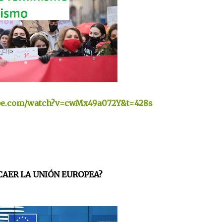
ube.com/watch?v=cwMx49a072Y&t=428s
 CAER LA UNIÓN EUROPEA?