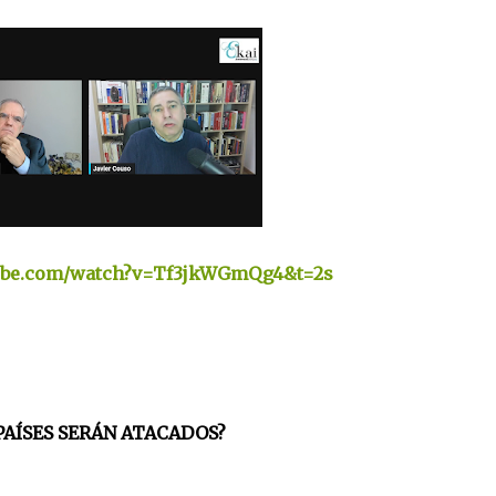
tube.com/watch?v=Tf3jkWGmQg4&t=2s
PAÍSES SERÁN ATACADOS?