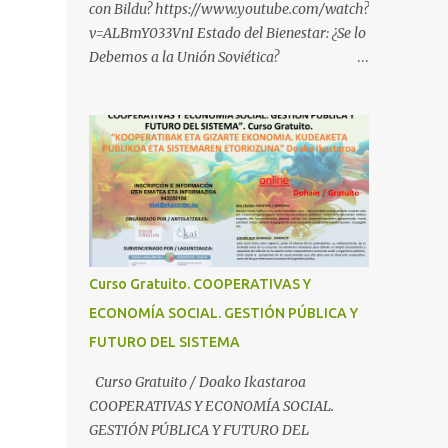
con Bildu? https://www.youtube.com/watch?
v=ALBmY033VnI Estado del Bienestar: ¿Se lo
Debemos a la Unión Soviética?
https://www.youtube.com/watch?
v=sMhXvCpKU-Y Autogestión Yugoslava y
Cooperativas
https://www.youtube.com/watch?v=ylup-
4KPu5w Capitalismo Inclusivo y Cuarta
Revolución Industrial
https://www.youtube.com/shorts/dGKjgqEv
RHk ¿Conoces los nuevos canales de
BABESTU? Si quieres hacer algo, o
Curso Gratuito. COOPERATIVAS Y
compartir ideas, para proteger a los niños y
ECONOMÍA SOCIAL. GESTIÓN PÚBLICA Y
adolescentes vascos frente a abusos y
FUTURO DEL SISTEMA
manipulaciones: BABESTUren kanal berriak
ezagutzen dituzu? Euskal haurrak eta
Curso Gratuito / Doako Ikastaroa
nerabeak abusu eta manipulazioetatik
COOPERATIVAS Y ECONOMÍA SOCIAL.
babesteko zerbait egin nahi baduzu, edo
GESTIÓN PÚBLICA Y FUTURO DEL
ideiak partekatu nahi badituzu: Telegram :