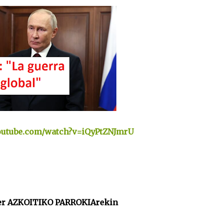
outube.com/watch?v=iQyPtZNJmrU
er AZKOITIKO PARROKIArekin