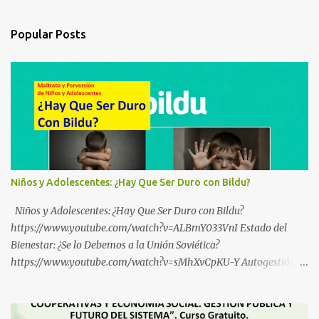
Popular Posts
Niños y Adolescentes: ¿Hay Que Ser Duro con Bildu?
Niños y Adolescentes: ¿Hay Que Ser Duro con Bildu?
https://www.youtube.com/watch?v=ALBmY033VnI Estado del
Bienestar: ¿Se lo Debemos a la Unión Soviética?
https://www.youtube.com/watch?v=sMhXvCpKU-Y Autogestión
Yugoslava y Cooperativas https://www.youtube.com/watch?
v=ylup-4KPu5w Capitalismo Inclusivo y Cuarta Revolución
Industrial https://www.youtube.com/shorts/dGKjgqEvRHk