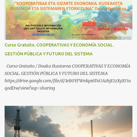
¿Conoces los nuevos canales de BABESTU? Si quieres hacer algo, o
compartir ideas, para proteger a los niños y adolescentes vascos
frente a abusos y manipulaciones: BABESTUren kanal berriak
ezagutzen dituzu? Euskal haurrak eta nerabeak abusu eta
manipulazioetatik babesteko zerbait egin nahi baduzu, edo ideiak
partekatu nahi badituzu: Telegram :
Curso Gratuito. COOPERATIVAS Y ECONOMÍA SOCIAL.
https://t.me/babestu_proteger WhatsApp :
GESTIÓN PÚBLICA Y FUTURO DEL SISTEMA
https://whatsapp.com/channel/0029VbBW56k0LKZJWzQyoE1T
SÍGUENOS EN YOUTUBE: https://www.youtube.com/@ekaicenter?
Curso Gratuito / Doako Ikastaroa COOPERATIVAS Y ECONOMÍA
sub_confirmation=1
SOCIAL. GESTIÓN PÚBLICA Y FUTURO DEL SISTEMA
https://drive.google.com/file/d/1eB0YFWrdqa6ToUAzbjEIzXyXI5u
qodDw/view?usp=sharing