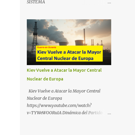
SISTEMA
https://t.me/babestu_proteger WhatsApp :
https://drive.google.com/file/d/1eB0YFWrdq
https://whatsapp.com/channel/0029VbBW5
a6ToUAzbjEIzXyXI5uqodDw/view?
6k0LKZJWzQyoE1T SÍGUENOS EN
usp=sharing
YOUTUBE:
https://www.youtube.com/@ekaicenter?
sub_confirmation=1
Kiev Vuelve a Atacar la Mayor Central
Nuclear de Europa
Kiev Vuelve a Atacar la Mayor Central
Nuclear de Europa
https://www.youtube.com/watch?
v=TYWeWOORuIA Dinámica del Partido
Único DEJARSE LLEVAR
https://www.youtube.com/watch?
v=zJIGbVWMb6w Hablemos de