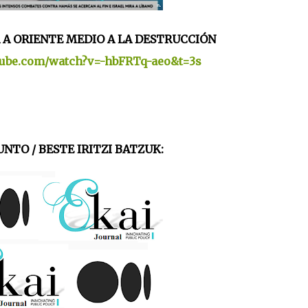
R A ORIENTE MEDIO A LA DESTRUCCIÓN
tube.com/watch?v=-hbFRTq-aeo&t=3s
NTO / BESTE IRITZI BATZUK: