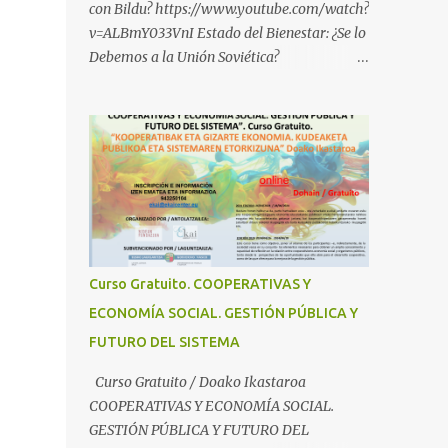
con Bildu? https://www.youtube.com/watch?
v=ALBmY033VnI Estado del Bienestar: ¿Se lo
Debemos a la Unión Soviética?
https://www.youtube.com/watch?
v=sMhXvCpKU-Y Autogestión Yugoslava y
Cooperativas
https://www.youtube.com/watch?v=ylup-
4KPu5w Capitalismo Inclusivo y Cuarta
Revolución Industrial
https://www.youtube.com/shorts/dGKjgqEv
RHk ¿Conoces los nuevos canales de
BABESTU? Si quieres hacer algo, o
Curso Gratuito. COOPERATIVAS Y
compartir ideas, para proteger a los niños y
ECONOMÍA SOCIAL. GESTIÓN PÚBLICA Y
adolescentes vascos frente a abusos y
FUTURO DEL SISTEMA
manipulaciones: BABESTUren kanal berriak
ezagutzen dituzu? Euskal haurrak eta
Curso Gratuito / Doako Ikastaroa
nerabeak abusu eta manipulazioetatik
COOPERATIVAS Y ECONOMÍA SOCIAL.
babesteko zerbait egin nahi baduzu, edo
GESTIÓN PÚBLICA Y FUTURO DEL
ideiak partekatu nahi badituzu: Telegram :