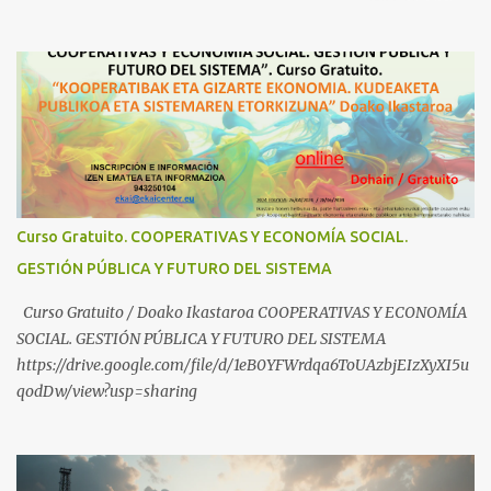
Yugoslava y Cooperativas https://www.youtube.com/watch?
v=ylup-4KPu5w Capitalismo Inclusivo y Cuarta Revolución
Industrial https://www.youtube.com/shorts/dGKjgqEvRHk
¿Conoces los nuevos canales de BABESTU? Si quieres hacer algo, o
compartir ideas, para proteger a los niños y adolescentes vascos
frente a abusos y manipulaciones: BABESTUren kanal berriak
ezagutzen dituzu? Euskal haurrak eta nerabeak abusu eta
manipulazioetatik babesteko zerbait egin nahi baduzu, edo ideiak
partekatu nahi badituzu: Telegram :
Curso Gratuito. COOPERATIVAS Y ECONOMÍA SOCIAL.
https://t.me/babestu_proteger WhatsApp :
GESTIÓN PÚBLICA Y FUTURO DEL SISTEMA
https://whatsapp.com/channel/0029VbBW56k0LKZJWzQyoE1T
SÍGUENOS EN YOUTUBE: https://www.youtube.com/@ekaicenter?
Curso Gratuito / Doako Ikastaroa COOPERATIVAS Y ECONOMÍA
sub_confirmation=1
SOCIAL. GESTIÓN PÚBLICA Y FUTURO DEL SISTEMA
https://drive.google.com/file/d/1eB0YFWrdqa6ToUAzbjEIzXyXI5u
qodDw/view?usp=sharing