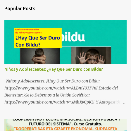
Popular Posts
Niños y Adolescentes: ¿Hay Que Ser Duro con Bildu?
Niños y Adolescentes: ¿Hay Que Ser Duro con Bildu?
https://www.youtube.com/watch?v=ALBmY033VnI Estado del
Bienestar: ¿Se lo Debemos a la Unión Soviética?
https://www.youtube.com/watch?v=sMhXvCpKU-Y Autogestión
Yugoslava y Cooperativas https://www.youtube.com/watch?
v=ylup-4KPu5w Capitalismo Inclusivo y Cuarta Revolución
Industrial https://www.youtube.com/shorts/dGKjgqEvRHk
¿Conoces los nuevos canales de BABESTU? Si quieres hacer algo, o