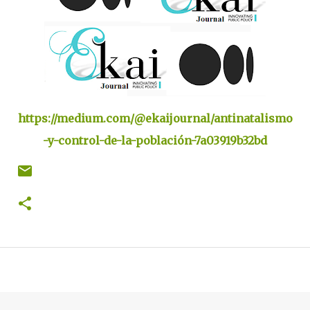
https://medium.com/@ekaijournal/antinatalismo
-y-control-de-la-población-7a03919b32bd