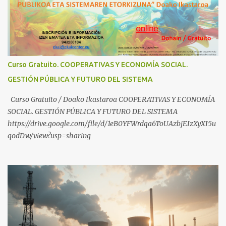
compartir ideas, para proteger a los niños y adolescentes vascos
frente a abusos y manipulaciones: BABESTUren kanal berriak
ezagutzen dituzu? Euskal haurrak eta nerabeak abusu eta
manipulazioetatik babesteko zerbait egin nahi baduzu, edo ideiak
partekatu nahi badituzu: Telegram :
Curso Gratuito. COOPERATIVAS Y ECONOMÍA SOCIAL.
https://t.me/babestu_proteger WhatsApp :
GESTIÓN PÚBLICA Y FUTURO DEL SISTEMA
https://whatsapp.com/channel/0029VbBW56k0LKZJWzQyoE1T
SÍGUENOS EN YOUTUBE: https://www.youtube.com/@ekaicenter?
Curso Gratuito / Doako Ikastaroa COOPERATIVAS Y ECONOMÍA
sub_confirmation=1
SOCIAL. GESTIÓN PÚBLICA Y FUTURO DEL SISTEMA
https://drive.google.com/file/d/1eB0YFWrdqa6ToUAzbjEIzXyXI5u
qodDw/view?usp=sharing