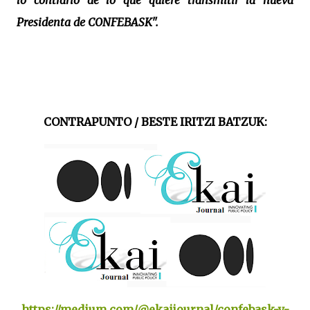
lo contrario de lo que quiere transmitir la nueva
Presidenta de CONFEBASK".
CONTRAPUNTO / BESTE IRITZI BATZUK:
https://medium.com/@ekaijournal/confebask-y-