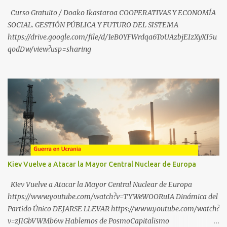
SÍGUENOS EN YOUTUBE: https://www.youtube.com/@ekaicenter?
Curso Gratuito / Doako Ikastaroa COOPERATIVAS Y ECONOMÍA
sub_confirmation=1
SOCIAL. GESTIÓN PÚBLICA Y FUTURO DEL SISTEMA
https://drive.google.com/file/d/1eB0YFWrdqa6ToUAzbjEIzXyXI5u
qodDw/view?usp=sharing
Kiev Vuelve a Atacar la Mayor Central Nuclear de Europa
Kiev Vuelve a Atacar la Mayor Central Nuclear de Europa
https://www.youtube.com/watch?v=TYWeWOORuIA Dinámica del
Partido Único DEJARSE LLEVAR https://www.youtube.com/watch?
v=zJIGbVWMb6w Hablemos de PosmoCapitalismo