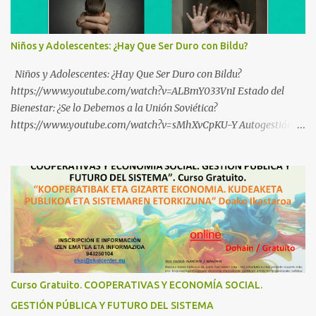
Niños y Adolescentes: ¿Hay Que Ser Duro con Bildu?
Niños y Adolescentes: ¿Hay Que Ser Duro con Bildu?
https://www.youtube.com/watch?v=ALBmY033VnI Estado del
Bienestar: ¿Se lo Debemos a la Unión Soviética?
https://www.youtube.com/watch?v=sMhXvCpKU-Y Autogestión
Yugoslava y Cooperativas https://www.youtube.com/watch?
v=ylup-4KPu5w Capitalismo Inclusivo y Cuarta Revolución
Industrial https://www.youtube.com/shorts/dGKjgqEvRHk
¿Conoces los nuevos canales de BABESTU? Si quieres hacer algo, o
compartir ideas, para proteger a los niños y adolescentes vascos
frente a abusos y manipulaciones: BABESTUren kanal berriak
ezagutzen dituzu? Euskal haurrak eta nerabeak abusu eta
manipulazioetatik babesteko zerbait egin nahi baduzu, edo ideiak
partekatu nahi badituzu: Telegram :
Curso Gratuito. COOPERATIVAS Y ECONOMÍA SOCIAL.
https://t.me/babestu_proteger WhatsApp :
GESTIÓN PÚBLICA Y FUTURO DEL SISTEMA
https://whatsapp.com/channel/0029VbBW56k0LKZJWzQyoE1T