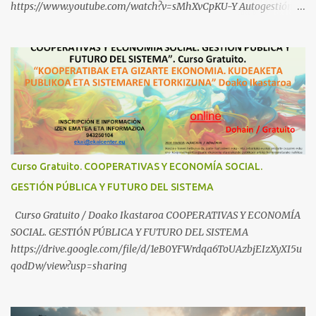
https://www.youtube.com/watch?v=sMhXvCpKU-Y Autogestión
Yugoslava y Cooperativas https://www.youtube.com/watch?
v=ylup-4KPu5w Capitalismo Inclusivo y Cuarta Revolución
Industrial https://www.youtube.com/shorts/dGKjgqEvRHk
¿Conoces los nuevos canales de BABESTU? Si quieres hacer algo, o
compartir ideas, para proteger a los niños y adolescentes vascos
frente a abusos y manipulaciones: BABESTUren kanal berriak
ezagutzen dituzu? Euskal haurrak eta nerabeak abusu eta
manipulazioetatik babesteko zerbait egin nahi baduzu, edo ideiak
partekatu nahi badituzu: Telegram :
Curso Gratuito. COOPERATIVAS Y ECONOMÍA SOCIAL.
https://t.me/babestu_proteger WhatsApp :
GESTIÓN PÚBLICA Y FUTURO DEL SISTEMA
https://whatsapp.com/channel/0029VbBW56k0LKZJWzQyoE1T
SÍGUENOS EN YOUTUBE: https://www.youtube.com/@ekaicenter?
Curso Gratuito / Doako Ikastaroa COOPERATIVAS Y ECONOMÍA
sub_confirmation=1
SOCIAL. GESTIÓN PÚBLICA Y FUTURO DEL SISTEMA
https://drive.google.com/file/d/1eB0YFWrdqa6ToUAzbjEIzXyXI5u
qodDw/view?usp=sharing