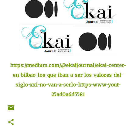
https://medium.com/@ekaijournal/ekai-center-
en-bilbao-los-que-iban-a-ser-los-valores-del-
siglo-xxi-no-van-a-serlo-https-www-yout-
25ad0a6d5581