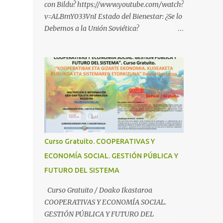
con Bildu? https://www.youtube.com/watch?
v=ALBmY033VnI Estado del Bienestar: ¿Se lo
Debemos a la Unión Soviética?
https://www.youtube.com/watch?
v=sMhXvCpKU-Y Autogestión Yugoslava y
Cooperativas
https://www.youtube.com/watch?v=ylup-
4KPu5w Capitalismo Inclusivo y Cuarta
Revolución Industrial
https://www.youtube.com/shorts/dGKjgqEv
RHk ¿Conoces los nuevos canales de
BABESTU? Si quieres hacer algo, o
Curso Gratuito. COOPERATIVAS Y
compartir ideas, para proteger a los niños y
ECONOMÍA SOCIAL. GESTIÓN PÚBLICA Y
adolescentes vascos frente a abusos y
FUTURO DEL SISTEMA
manipulaciones: BABESTUren kanal berriak
ezagutzen dituzu? Euskal haurrak eta
Curso Gratuito / Doako Ikastaroa
nerabeak abusu eta manipulazioetatik
COOPERATIVAS Y ECONOMÍA SOCIAL.
babesteko zerbait egin nahi baduzu, edo
GESTIÓN PÚBLICA Y FUTURO DEL
ideiak partekatu nahi badituzu: Telegram :