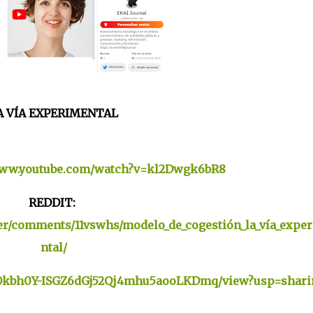
A VÍA EXPERIMENTAL
www.youtube.com/watch?v=kl2Dwgk6bR8
REDDIT:
er/comments/11vswhs/modelo_de_cogestión_la_vía_expe
ntal/
/d/1Okbh0Y-ISGZ6dGj52Qj4mhu5aooLKDmq/view?usp=shari