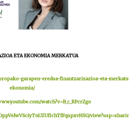
AZIOA ETA EKONOMIA MERKATUA
europako-garapen-eredua-finantzarizazioa-eta-merkatu
ekonomia/
/www.youtube.com/watch?v=B_c_RPcrZgo
/d/1OppVeIwVSciyTnUZUfichTfFqupxvHSG/view?usp=shari