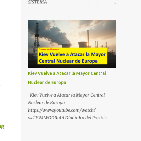
SISTEMA
https://t.me/babestu_proteger WhatsApp :
https://drive.google.com/file/d/1eB0YFWrdq
https://whatsapp.com/channel/0029VbBW5
a6ToUAzbjEIzXyXI5uqodDw/view?
6k0LKZJWzQyoE1T SÍGUENOS EN
usp=sharing
YOUTUBE:
https://www.youtube.com/@ekaicenter?
sub_confirmation=1
Kiev Vuelve a Atacar la Mayor Central
Nuclear de Europa
-
Kiev Vuelve a Atacar la Mayor Central
Nuclear de Europa
https://www.youtube.com/watch?
v=TYWeWOORuIA Dinámica del Partido
Único DEJARSE LLEVAR
ng
https://www.youtube.com/watch?
v=zJIGbVWMb6w Hablemos de