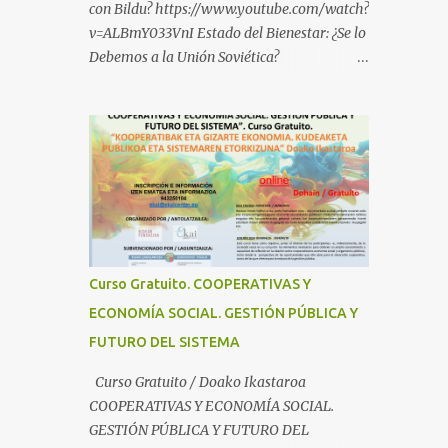
con Bildu? https://www.youtube.com/watch?
v=ALBmY033VnI Estado del Bienestar: ¿Se lo
Debemos a la Unión Soviética?
https://www.youtube.com/watch?
v=sMhXvCpKU-Y Autogestión Yugoslava y
Cooperativas
https://www.youtube.com/watch?v=ylup-
4KPu5w Capitalismo Inclusivo y Cuarta
Revolución Industrial
https://www.youtube.com/shorts/dGKjgqEv
RHk ¿Conoces los nuevos canales de
BABESTU? Si quieres hacer algo, o
Curso Gratuito. COOPERATIVAS Y
compartir ideas, para proteger a los niños y
ECONOMÍA SOCIAL. GESTIÓN PÚBLICA Y
adolescentes vascos frente a abusos y
FUTURO DEL SISTEMA
manipulaciones: BABESTUren kanal berriak
ezagutzen dituzu? Euskal haurrak eta
Curso Gratuito / Doako Ikastaroa
nerabeak abusu eta manipulazioetatik
COOPERATIVAS Y ECONOMÍA SOCIAL.
babesteko zerbait egin nahi baduzu, edo
GESTIÓN PÚBLICA Y FUTURO DEL
ideiak partekatu nahi badituzu: Telegram :