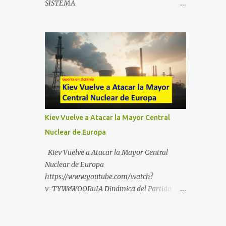
SISTEMA
https://t.me/babestu_proteger WhatsApp :
https://drive.google.com/file/d/1eB0YFWrdq
https://whatsapp.com/channel/0029VbBW5
a6ToUAzbjEIzXyXI5uqodDw/view?
6k0LKZJWzQyoE1T SÍGUENOS EN
usp=sharing
YOUTUBE:
https://www.youtube.com/@ekaicenter?
sub_confirmation=1
Kiev Vuelve a Atacar la Mayor Central
Nuclear de Europa
Kiev Vuelve a Atacar la Mayor Central
Nuclear de Europa
https://www.youtube.com/watch?
v=TYWeWOORuIA Dinámica del Partido
Único DEJARSE LLEVAR
https://www.youtube.com/watch?
v=zJIGbVWMb6w Hablemos de