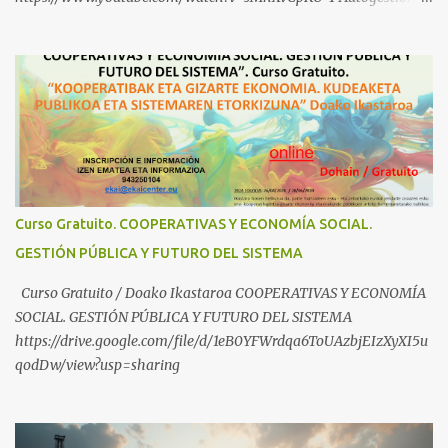
Yugoslava y Cooperativas https://www.youtube.com/watch?
v=ylup-4KPu5w Capitalismo Inclusivo y Cuarta Revolución
Industrial https://www.youtube.com/shorts/dGKjgqEvRHk
¿Conoces los nuevos canales de BABESTU? Si quieres hacer algo, o
compartir ideas, para proteger a los niños y adolescentes vascos
frente a abusos y manipulaciones: BABESTUren kanal berriak
ezagutzen dituzu? Euskal haurrak eta nerabeak abusu eta
manipulazioetatik babesteko zerbait egin nahi baduzu, edo ideiak
partekatu nahi badituzu: Telegram :
Curso Gratuito. COOPERATIVAS Y ECONOMÍA SOCIAL.
https://t.me/babestu_proteger WhatsApp :
GESTIÓN PÚBLICA Y FUTURO DEL SISTEMA
https://whatsapp.com/channel/0029VbBW56k0LKZJWzQyoE1T
SÍGUENOS EN YOUTUBE: https://www.youtube.com/@ekaicenter?
Curso Gratuito / Doako Ikastaroa COOPERATIVAS Y ECONOMÍA
sub_confirmation=1
SOCIAL. GESTIÓN PÚBLICA Y FUTURO DEL SISTEMA
https://drive.google.com/file/d/1eB0YFWrdqa6ToUAzbjEIzXyXI5u
qodDw/view?usp=sharing