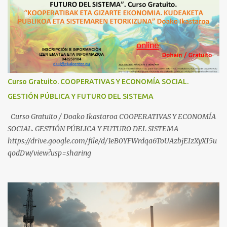
Industrial https://www.youtube.com/shorts/dGKjgqEvRHk
¿Conoces los nuevos canales de BABESTU? Si quieres hacer algo, o
compartir ideas, para proteger a los niños y adolescentes vascos
frente a abusos y manipulaciones: BABESTUren kanal berriak
ezagutzen dituzu? Euskal haurrak eta nerabeak abusu eta
manipulazioetatik babesteko zerbait egin nahi baduzu, edo ideiak
partekatu nahi badituzu: Telegram :
Curso Gratuito. COOPERATIVAS Y ECONOMÍA SOCIAL.
https://t.me/babestu_proteger WhatsApp :
GESTIÓN PÚBLICA Y FUTURO DEL SISTEMA
https://whatsapp.com/channel/0029VbBW56k0LKZJWzQyoE1T
SÍGUENOS EN YOUTUBE: https://www.youtube.com/@ekaicenter?
Curso Gratuito / Doako Ikastaroa COOPERATIVAS Y ECONOMÍA
sub_confirmation=1
SOCIAL. GESTIÓN PÚBLICA Y FUTURO DEL SISTEMA
https://drive.google.com/file/d/1eB0YFWrdqa6ToUAzbjEIzXyXI5u
qodDw/view?usp=sharing