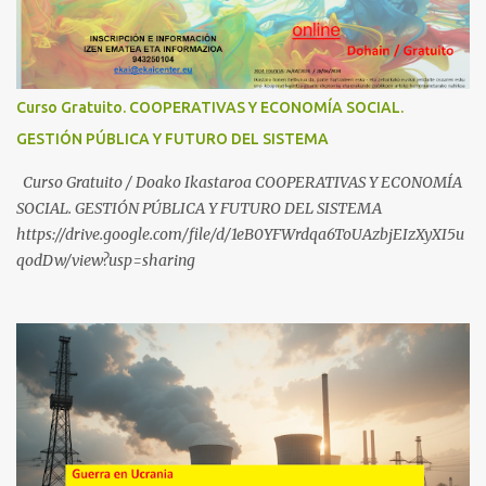
frente a abusos y manipulaciones: BABESTUren kanal berriak
ezagutzen dituzu? Euskal haurrak eta nerabeak abusu eta
manipulazioetatik babesteko zerbait egin nahi baduzu, edo ideiak
partekatu nahi badituzu: Telegram :
Curso Gratuito. COOPERATIVAS Y ECONOMÍA SOCIAL.
https://t.me/babestu_proteger WhatsApp :
GESTIÓN PÚBLICA Y FUTURO DEL SISTEMA
https://whatsapp.com/channel/0029VbBW56k0LKZJWzQyoE1T
SÍGUENOS EN YOUTUBE: https://www.youtube.com/@ekaicenter?
Curso Gratuito / Doako Ikastaroa COOPERATIVAS Y ECONOMÍA
sub_confirmation=1
SOCIAL. GESTIÓN PÚBLICA Y FUTURO DEL SISTEMA
https://drive.google.com/file/d/1eB0YFWrdqa6ToUAzbjEIzXyXI5u
qodDw/view?usp=sharing