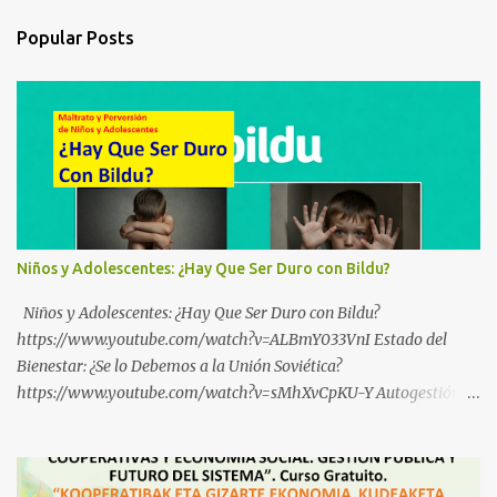
Popular Posts
Niños y Adolescentes: ¿Hay Que Ser Duro con Bildu?
Niños y Adolescentes: ¿Hay Que Ser Duro con Bildu?
https://www.youtube.com/watch?v=ALBmY033VnI Estado del
Bienestar: ¿Se lo Debemos a la Unión Soviética?
https://www.youtube.com/watch?v=sMhXvCpKU-Y Autogestión
Yugoslava y Cooperativas https://www.youtube.com/watch?
v=ylup-4KPu5w Capitalismo Inclusivo y Cuarta Revolución
Industrial https://www.youtube.com/shorts/dGKjgqEvRHk