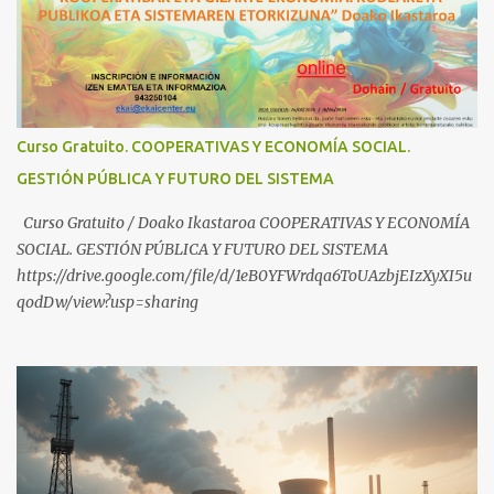
¿Conoces los nuevos canales de BABESTU? Si quieres hacer algo, o
compartir ideas, para proteger a los niños y adolescentes vascos
frente a abusos y manipulaciones: BABESTUren kanal berriak
ezagutzen dituzu? Euskal haurrak eta nerabeak abusu eta
manipulazioetatik babesteko zerbait egin nahi baduzu, edo ideiak
partekatu nahi badituzu: Telegram :
Curso Gratuito. COOPERATIVAS Y ECONOMÍA SOCIAL.
https://t.me/babestu_proteger WhatsApp :
GESTIÓN PÚBLICA Y FUTURO DEL SISTEMA
https://whatsapp.com/channel/0029VbBW56k0LKZJWzQyoE1T
SÍGUENOS EN YOUTUBE: https://www.youtube.com/@ekaicenter?
Curso Gratuito / Doako Ikastaroa COOPERATIVAS Y ECONOMÍA
sub_confirmation=1
SOCIAL. GESTIÓN PÚBLICA Y FUTURO DEL SISTEMA
https://drive.google.com/file/d/1eB0YFWrdqa6ToUAzbjEIzXyXI5u
qodDw/view?usp=sharing