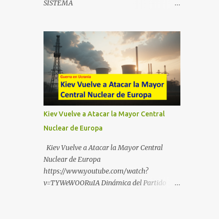
SISTEMA
https://t.me/babestu_proteger WhatsApp :
https://drive.google.com/file/d/1eB0YFWrdq
https://whatsapp.com/channel/0029VbBW5
a6ToUAzbjEIzXyXI5uqodDw/view?
6k0LKZJWzQyoE1T SÍGUENOS EN
usp=sharing
YOUTUBE:
https://www.youtube.com/@ekaicenter?
sub_confirmation=1
Kiev Vuelve a Atacar la Mayor Central
Nuclear de Europa
Kiev Vuelve a Atacar la Mayor Central
Nuclear de Europa
https://www.youtube.com/watch?
v=TYWeWOORuIA Dinámica del Partido
Único DEJARSE LLEVAR
https://www.youtube.com/watch?
v=zJIGbVWMb6w Hablemos de