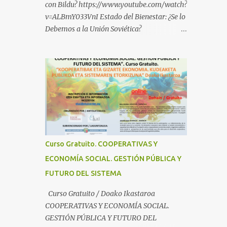
con Bildu? https://www.youtube.com/watch?
v=ALBmY033VnI Estado del Bienestar: ¿Se lo
Debemos a la Unión Soviética?
https://www.youtube.com/watch?
v=sMhXvCpKU-Y Autogestión Yugoslava y
Cooperativas
https://www.youtube.com/watch?v=ylup-
4KPu5w Capitalismo Inclusivo y Cuarta
Revolución Industrial
https://www.youtube.com/shorts/dGKjgqEv
RHk ¿Conoces los nuevos canales de
BABESTU? Si quieres hacer algo, o
Curso Gratuito. COOPERATIVAS Y
compartir ideas, para proteger a los niños y
ECONOMÍA SOCIAL. GESTIÓN PÚBLICA Y
adolescentes vascos frente a abusos y
FUTURO DEL SISTEMA
manipulaciones: BABESTUren kanal berriak
ezagutzen dituzu? Euskal haurrak eta
Curso Gratuito / Doako Ikastaroa
nerabeak abusu eta manipulazioetatik
COOPERATIVAS Y ECONOMÍA SOCIAL.
babesteko zerbait egin nahi baduzu, edo
GESTIÓN PÚBLICA Y FUTURO DEL
ideiak partekatu nahi badituzu: Telegram :