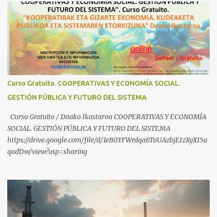
Industrial https://www.youtube.com/shorts/dGKjgqEvRHk
¿Conoces los nuevos canales de BABESTU? Si quieres hacer algo, o
compartir ideas, para proteger a los niños y adolescentes vascos
frente a abusos y manipulaciones: BABESTUren kanal berriak
ezagutzen dituzu? Euskal haurrak eta nerabeak abusu eta
manipulazioetatik babesteko zerbait egin nahi baduzu, edo ideiak
partekatu nahi badituzu: Telegram :
Curso Gratuito. COOPERATIVAS Y ECONOMÍA SOCIAL.
https://t.me/babestu_proteger WhatsApp :
GESTIÓN PÚBLICA Y FUTURO DEL SISTEMA
https://whatsapp.com/channel/0029VbBW56k0LKZJWzQyoE1T
SÍGUENOS EN YOUTUBE: https://www.youtube.com/@ekaicenter?
Curso Gratuito / Doako Ikastaroa COOPERATIVAS Y ECONOMÍA
sub_confirmation=1
SOCIAL. GESTIÓN PÚBLICA Y FUTURO DEL SISTEMA
https://drive.google.com/file/d/1eB0YFWrdqa6ToUAzbjEIzXyXI5u
qodDw/view?usp=sharing