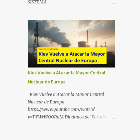
SISTEMA
https://t.me/babestu_proteger WhatsApp :
https://drive.google.com/file/d/1eB0YFWrdq
https://whatsapp.com/channel/0029VbBW5
a6ToUAzbjEIzXyXI5uqodDw/view?
6k0LKZJWzQyoE1T SÍGUENOS EN
usp=sharing
YOUTUBE:
https://www.youtube.com/@ekaicenter?
sub_confirmation=1
Kiev Vuelve a Atacar la Mayor Central
Nuclear de Europa
Kiev Vuelve a Atacar la Mayor Central
Nuclear de Europa
https://www.youtube.com/watch?
v=TYWeWOORuIA Dinámica del Partido
Único DEJARSE LLEVAR
https://www.youtube.com/watch?
v=zJIGbVWMb6w Hablemos de