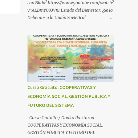
con Bildu? https://www.youtube.com/watch?
v=ALBmY033VnI Estado del Bienestar: ¿Se lo
Debemos a la Unión Soviética?
https://www.youtube.com/watch?
v=sMhXvCpKU-Y Autogestión Yugoslava y
Cooperativas
https://www.youtube.com/watch?v=ylup-
4KPu5w Capitalismo Inclusivo y Cuarta
Revolución Industrial
https://www.youtube.com/shorts/dGKjgqEv
RHk ¿Conoces los nuevos canales de
BABESTU? Si quieres hacer algo, o
Curso Gratuito. COOPERATIVAS Y
compartir ideas, para proteger a los niños y
ECONOMÍA SOCIAL. GESTIÓN PÚBLICA Y
adolescentes vascos frente a abusos y
FUTURO DEL SISTEMA
manipulaciones: BABESTUren kanal berriak
ezagutzen dituzu? Euskal haurrak eta
Curso Gratuito / Doako Ikastaroa
nerabeak abusu eta manipulazioetatik
COOPERATIVAS Y ECONOMÍA SOCIAL.
babesteko zerbait egin nahi baduzu, edo
GESTIÓN PÚBLICA Y FUTURO DEL
ideiak partekatu nahi badituzu: Telegram :