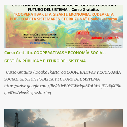
v=ylup-4KPu5w Capitalismo Inclusivo y Cuarta Revolución
Industrial https://www.youtube.com/shorts/dGKjgqEvRHk
¿Conoces los nuevos canales de BABESTU? Si quieres hacer algo, o
compartir ideas, para proteger a los niños y adolescentes vascos
frente a abusos y manipulaciones: BABESTUren kanal berriak
ezagutzen dituzu? Euskal haurrak eta nerabeak abusu eta
manipulazioetatik babesteko zerbait egin nahi baduzu, edo ideiak
partekatu nahi badituzu: Telegram :
Curso Gratuito. COOPERATIVAS Y ECONOMÍA SOCIAL.
https://t.me/babestu_proteger WhatsApp :
GESTIÓN PÚBLICA Y FUTURO DEL SISTEMA
https://whatsapp.com/channel/0029VbBW56k0LKZJWzQyoE1T
SÍGUENOS EN YOUTUBE: https://www.youtube.com/@ekaicenter?
Curso Gratuito / Doako Ikastaroa COOPERATIVAS Y ECONOMÍA
sub_confirmation=1
SOCIAL. GESTIÓN PÚBLICA Y FUTURO DEL SISTEMA
https://drive.google.com/file/d/1eB0YFWrdqa6ToUAzbjEIzXyXI5u
qodDw/view?usp=sharing