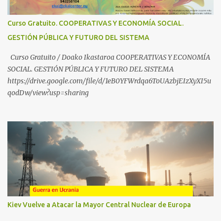
manipulazioetatik babesteko zerbait egin nahi baduzu, edo ideiak
partekatu nahi badituzu: Telegram :
Curso Gratuito. COOPERATIVAS Y ECONOMÍA SOCIAL.
https://t.me/babestu_proteger WhatsApp :
GESTIÓN PÚBLICA Y FUTURO DEL SISTEMA
https://whatsapp.com/channel/0029VbBW56k0LKZJWzQyoE1T
SÍGUENOS EN YOUTUBE: https://www.youtube.com/@ekaicenter?
Curso Gratuito / Doako Ikastaroa COOPERATIVAS Y ECONOMÍA
sub_confirmation=1
SOCIAL. GESTIÓN PÚBLICA Y FUTURO DEL SISTEMA
https://drive.google.com/file/d/1eB0YFWrdqa6ToUAzbjEIzXyXI5u
qodDw/view?usp=sharing
Kiev Vuelve a Atacar la Mayor Central Nuclear de Europa