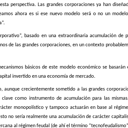
esta perspectiva. Las grandes corporaciones ya han diseña
teamos ahora es si ese nuevo modelo será o no un model
a”.
porativo”, basado en una extraordinaria acumulación de 
anos de las grandes corporaciones, en un contexto probable
s mecanismos básicos de este modelo económico se basarán 
capital invertido en una economía de mercado.
do, aunque crecientemente sometido a las grandes corporaci
el clave como instrumento de acumulación para las mismas
rácter monopolístico y tampoco actuarán en base al régim
esto no sería realmente una acumulación de carácter capitalis
ercana al régimen feudal (de ahí el término “tecnofeudalismo”