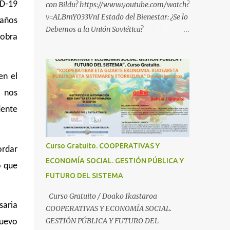
ID-19
con Bildu? https://www.youtube.com/watch?
v=ALBmY033VnI Estado del Bienestar: ¿Se lo
 años
Debemos a la Unión Soviética?
 obra
https://www.youtube.com/watch?
v=sMhXvCpKU-Y Autogestión Yugoslava y
Cooperativas
en el
https://www.youtube.com/watch?v=ylup-
4KPu5w Capitalismo Inclusivo y Cuarta
 nos
Revolución Industrial
dente
https://www.youtube.com/shorts/dGKjgqEv
RHk ¿Conoces los nuevos canales de
BABESTU? Si quieres hacer algo, o
Curso Gratuito. COOPERATIVAS Y
ordar
compartir ideas, para proteger a los niños y
ECONOMÍA SOCIAL. GESTIÓN PÚBLICA Y
adolescentes vascos frente a abusos y
o que
FUTURO DEL SISTEMA
manipulaciones: BABESTUren kanal berriak
ezagutzen dituzu? Euskal haurrak eta
Curso Gratuito / Doako Ikastaroa
nerabeak abusu eta manipulazioetatik
saria
COOPERATIVAS Y ECONOMÍA SOCIAL.
babesteko zerbait egin nahi baduzu, edo
GESTIÓN PÚBLICA Y FUTURO DEL
nuevo
ideiak partekatu nahi badituzu: Telegram :