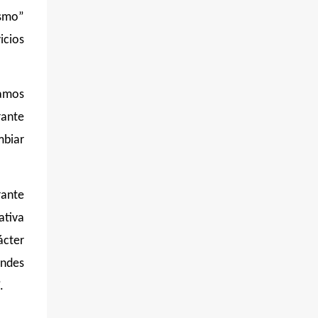
PosmoCapitalismo
ismo”
https://www.youtube.com/watch?
icios
v=QMTzcCQVDJ0 Financiación Corporativa
del TransActivismo
https://www.youtube.com/shorts/sSnDITJ5u
íamos
Pw ¡DEJA DE QUEJARTE! ¡ORGANÍZATE!
rante
¿Conoces BABESTU? Si quieres hacer algo, o
compartir ideas, para proteger a los niños y
mbiar
adolescentes vascos frente a abusos y
manipulaciones: BABESTU ezagutzen duzu?
Euskal haurrak eta nerabeak abusu eta
rante
manipulazioetatik babesteko zerbait egin
ativa
nahi baduzu, edo ideiak partekatu nahi
badituzu: Whatsapp:
ácter
https://chat.whatsapp.com/Em2TcZ2y7e077
andes
4XJiXkIii Telegram :
.
https://t.me/babestu_proteger SÍGUENOS
EN YOUTUBE: