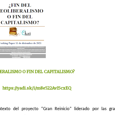
BERALISMO O FIN DEL CAPITALISMO?
https://yadi.sk/i/m8e522Av15cxEQ
exto del proyecto “Gran Reinicio” liderado por las gr