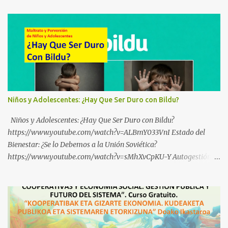
Niños y Adolescentes: ¿Hay Que Ser Duro con Bildu?
Niños y Adolescentes: ¿Hay Que Ser Duro con Bildu?
https://www.youtube.com/watch?v=ALBmY033VnI Estado del
Bienestar: ¿Se lo Debemos a la Unión Soviética?
https://www.youtube.com/watch?v=sMhXvCpKU-Y Autogestión
Yugoslava y Cooperativas https://www.youtube.com/watch?
v=ylup-4KPu5w Capitalismo Inclusivo y Cuarta Revolución
Industrial https://www.youtube.com/shorts/dGKjgqEvRHk
¿Conoces los nuevos canales de BABESTU? Si quieres hacer algo, o
compartir ideas, para proteger a los niños y adolescentes vascos