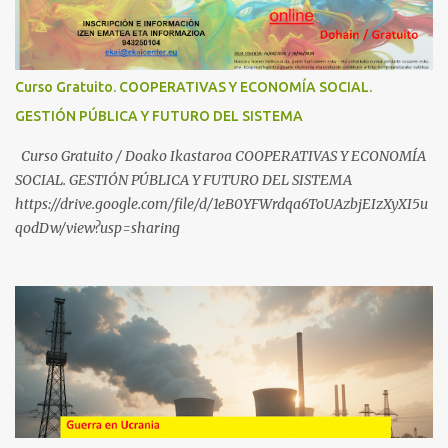
frente a abusos y manipulaciones: BABESTUren kanal berriak
ezagutzen dituzu? Euskal haurrak eta nerabeak abusu eta
manipulazioetatik babesteko zerbait egin nahi baduzu, edo ideiak
partekatu nahi badituzu: Telegram :
Curso Gratuito. COOPERATIVAS Y ECONOMÍA SOCIAL.
https://t.me/babestu_proteger WhatsApp :
GESTIÓN PÚBLICA Y FUTURO DEL SISTEMA
https://whatsapp.com/channel/0029VbBW56k0LKZJWzQyoE1T
SÍGUENOS EN YOUTUBE: https://www.youtube.com/@ekaicenter?
Curso Gratuito / Doako Ikastaroa COOPERATIVAS Y ECONOMÍA
sub_confirmation=1
SOCIAL. GESTIÓN PÚBLICA Y FUTURO DEL SISTEMA
https://drive.google.com/file/d/1eB0YFWrdqa6ToUAzbjEIzXyXI5u
qodDw/view?usp=sharing