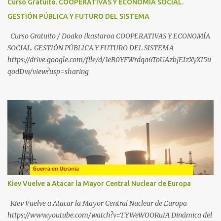
Curso Gratuito. COOPERATIVAS Y ECONOMÍA SOCIAL.
https://t.me/babestu_proteger WhatsApp :
GESTIÓN PÚBLICA Y FUTURO DEL SISTEMA
https://whatsapp.com/channel/0029VbBW56k0LKZJWzQyoE1T
SÍGUENOS EN YOUTUBE: https://www.youtube.com/@ekaicenter?
Curso Gratuito / Doako Ikastaroa COOPERATIVAS Y ECONOMÍA
sub_confirmation=1
SOCIAL. GESTIÓN PÚBLICA Y FUTURO DEL SISTEMA
https://drive.google.com/file/d/1eB0YFWrdqa6ToUAzbjEIzXyXI5u
qodDw/view?usp=sharing
Kiev Vuelve a Atacar la Mayor Central Nuclear de Europa
Kiev Vuelve a Atacar la Mayor Central Nuclear de Europa
https://www.youtube.com/watch?v=TYWeWOORuIA Dinámica del