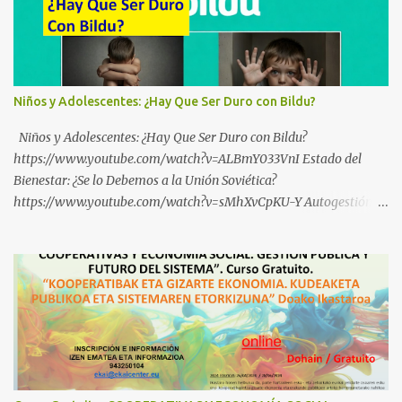
Niños y Adolescentes: ¿Hay Que Ser Duro con Bildu?
Niños y Adolescentes: ¿Hay Que Ser Duro con Bildu?
https://www.youtube.com/watch?v=ALBmY033VnI Estado del
Bienestar: ¿Se lo Debemos a la Unión Soviética?
https://www.youtube.com/watch?v=sMhXvCpKU-Y Autogestión
Yugoslava y Cooperativas https://www.youtube.com/watch?
v=ylup-4KPu5w Capitalismo Inclusivo y Cuarta Revolución
Industrial https://www.youtube.com/shorts/dGKjgqEvRHk
¿Conoces los nuevos canales de BABESTU? Si quieres hacer algo, o
compartir ideas, para proteger a los niños y adolescentes vascos
frente a abusos y manipulaciones: BABESTUren kanal berriak
ezagutzen dituzu? Euskal haurrak eta nerabeak abusu eta
manipulazioetatik babesteko zerbait egin nahi baduzu, edo ideiak
partekatu nahi badituzu: Telegram :