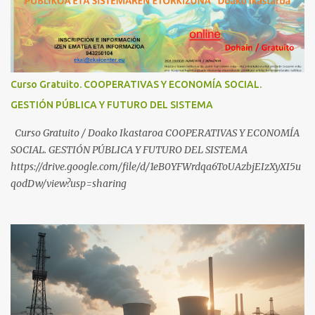
compartir ideas, para proteger a los niños y adolescentes vascos
frente a abusos y manipulaciones: BABESTUren kanal berriak
ezagutzen dituzu? Euskal haurrak eta nerabeak abusu eta
manipulazioetatik babesteko zerbait egin nahi baduzu, edo ideiak
partekatu nahi badituzu: Telegram :
Curso Gratuito. COOPERATIVAS Y ECONOMÍA SOCIAL.
https://t.me/babestu_proteger WhatsApp :
GESTIÓN PÚBLICA Y FUTURO DEL SISTEMA
https://whatsapp.com/channel/0029VbBW56k0LKZJWzQyoE1T
SÍGUENOS EN YOUTUBE: https://www.youtube.com/@ekaicenter?
Curso Gratuito / Doako Ikastaroa COOPERATIVAS Y ECONOMÍA
sub_confirmation=1
SOCIAL. GESTIÓN PÚBLICA Y FUTURO DEL SISTEMA
https://drive.google.com/file/d/1eB0YFWrdqa6ToUAzbjEIzXyXI5u
qodDw/view?usp=sharing