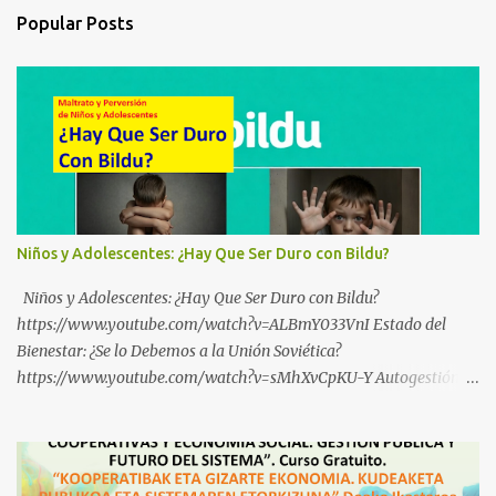
Popular Posts
Niños y Adolescentes: ¿Hay Que Ser Duro con Bildu?
Niños y Adolescentes: ¿Hay Que Ser Duro con Bildu?
https://www.youtube.com/watch?v=ALBmY033VnI Estado del
Bienestar: ¿Se lo Debemos a la Unión Soviética?
https://www.youtube.com/watch?v=sMhXvCpKU-Y Autogestión
Yugoslava y Cooperativas https://www.youtube.com/watch?
v=ylup-4KPu5w Capitalismo Inclusivo y Cuarta Revolución
Industrial https://www.youtube.com/shorts/dGKjgqEvRHk
¿Conoces los nuevos canales de BABESTU? Si quieres hacer algo, o