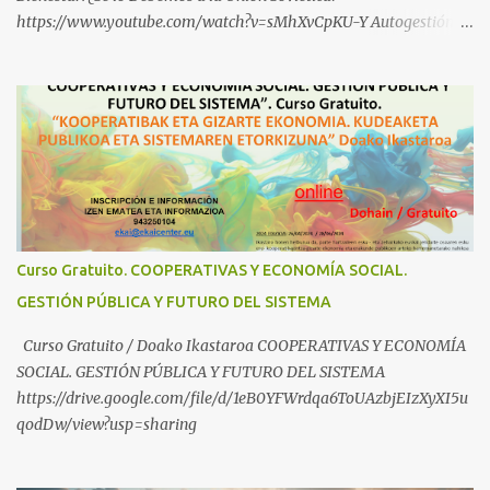
https://www.youtube.com/watch?v=sMhXvCpKU-Y Autogestión
Yugoslava y Cooperativas https://www.youtube.com/watch?
v=ylup-4KPu5w Capitalismo Inclusivo y Cuarta Revolución
Industrial https://www.youtube.com/shorts/dGKjgqEvRHk
¿Conoces los nuevos canales de BABESTU? Si quieres hacer algo, o
compartir ideas, para proteger a los niños y adolescentes vascos
frente a abusos y manipulaciones: BABESTUren kanal berriak
ezagutzen dituzu? Euskal haurrak eta nerabeak abusu eta
manipulazioetatik babesteko zerbait egin nahi baduzu, edo ideiak
partekatu nahi badituzu: Telegram :
Curso Gratuito. COOPERATIVAS Y ECONOMÍA SOCIAL.
https://t.me/babestu_proteger WhatsApp :
GESTIÓN PÚBLICA Y FUTURO DEL SISTEMA
https://whatsapp.com/channel/0029VbBW56k0LKZJWzQyoE1T
SÍGUENOS EN YOUTUBE: https://www.youtube.com/@ekaicenter?
Curso Gratuito / Doako Ikastaroa COOPERATIVAS Y ECONOMÍA
sub_confirmation=1
SOCIAL. GESTIÓN PÚBLICA Y FUTURO DEL SISTEMA
https://drive.google.com/file/d/1eB0YFWrdqa6ToUAzbjEIzXyXI5u
qodDw/view?usp=sharing