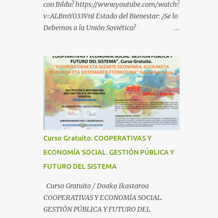
con Bildu? https://www.youtube.com/watch?
v=ALBmY033VnI Estado del Bienestar: ¿Se lo
Debemos a la Unión Soviética?
https://www.youtube.com/watch?
v=sMhXvCpKU-Y Autogestión Yugoslava y
Cooperativas
https://www.youtube.com/watch?v=ylup-
4KPu5w Capitalismo Inclusivo y Cuarta
Revolución Industrial
https://www.youtube.com/shorts/dGKjgqEv
RHk ¿Conoces los nuevos canales de
BABESTU? Si quieres hacer algo, o
Curso Gratuito. COOPERATIVAS Y
compartir ideas, para proteger a los niños y
ECONOMÍA SOCIAL. GESTIÓN PÚBLICA Y
adolescentes vascos frente a abusos y
FUTURO DEL SISTEMA
manipulaciones: BABESTUren kanal berriak
ezagutzen dituzu? Euskal haurrak eta
Curso Gratuito / Doako Ikastaroa
nerabeak abusu eta manipulazioetatik
COOPERATIVAS Y ECONOMÍA SOCIAL.
babesteko zerbait egin nahi baduzu, edo
GESTIÓN PÚBLICA Y FUTURO DEL
ideiak partekatu nahi badituzu: Telegram :