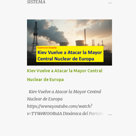
SISTEMA
https://t.me/babestu_proteger WhatsApp :
https://drive.google.com/file/d/1eB0YFWrdq
https://whatsapp.com/channel/0029VbBW5
a6ToUAzbjEIzXyXI5uqodDw/view?
6k0LKZJWzQyoE1T SÍGUENOS EN
usp=sharing
YOUTUBE:
https://www.youtube.com/@ekaicenter?
sub_confirmation=1
Kiev Vuelve a Atacar la Mayor Central
Nuclear de Europa
Kiev Vuelve a Atacar la Mayor Central
Nuclear de Europa
https://www.youtube.com/watch?
v=TYWeWOORuIA Dinámica del Partido
Único DEJARSE LLEVAR
https://www.youtube.com/watch?
v=zJIGbVWMb6w Hablemos de