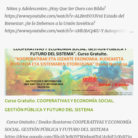
Niños y Adolescentes: ¿Hay Que Ser Duro con Bildu?
https://www.youtube.com/watch?v=ALBmY033VnI Estado del
Bienestar: ¿Se lo Debemos a la Unión Soviética?
https://www.youtube.com/watch?v=sMhXvCpKU-Y Autogestión
Yugoslava y Cooperativas https://www.youtube.com/watch?
v=ylup-4KPu5w Capitalismo Inclusivo y Cuarta Revolución
Industrial https://www.youtube.com/shorts/dGKjgqEvRHk
¿Conoces los nuevos canales de BABESTU? Si quieres hacer algo, o
compartir ideas, para proteger a los niños y adolescentes vascos
frente a abusos y manipulaciones: BABESTUren kanal berriak
ezagutzen dituzu? Euskal haurrak eta nerabeak abusu eta
manipulazioetatik babesteko zerbait egin nahi baduzu, edo ideiak
partekatu nahi badituzu: Telegram :
Curso Gratuito. COOPERATIVAS Y ECONOMÍA SOCIAL.
https://t.me/babestu_proteger WhatsApp :
GESTIÓN PÚBLICA Y FUTURO DEL SISTEMA
https://whatsapp.com/channel/0029VbBW56k0LKZJWzQyoE1T
SÍGUENOS EN YOUTUBE: https://www.youtube.com/@ekaicenter?
Curso Gratuito / Doako Ikastaroa COOPERATIVAS Y ECONOMÍA
sub_confirmation=1
SOCIAL. GESTIÓN PÚBLICA Y FUTURO DEL SISTEMA
https://drive.google.com/file/d/1eB0YFWrdqa6ToUAzbjEIzXyXI5u