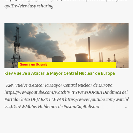
qodDw/view?usp=sharing
Kiev Vuelve a Atacar la Mayor Central Nuclear de Europa
Kiev Vuelve a Atacar la Mayor Central Nuclear de Europa
https://www.youtube.com/watch?v=TYWeWOORuIA Dinámica del
Partido Único DEJARSE LLEVAR https://www.youtube.com/watch?
v=zJIGbVWMb6w Hablemos de PosmoCapitalismo
https://www.youtube.com/watch?v=QMTzcCQVDJ0 Financiación
Corporativa del TransActivismo
https://www.youtube.com/shorts/sSnDITJ5uPw ¡DEJA DE