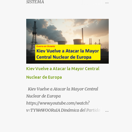
SISTEMA
https://t.me/babestu_proteger WhatsApp :
https://drive.google.com/file/d/1eB0YFWrdq
https://whatsapp.com/channel/0029VbBW5
a6ToUAzbjEIzXyXI5uqodDw/view?
6k0LKZJWzQyoE1T SÍGUENOS EN
usp=sharing
YOUTUBE:
https://www.youtube.com/@ekaicenter?
sub_confirmation=1
Kiev Vuelve a Atacar la Mayor Central
Nuclear de Europa
Kiev Vuelve a Atacar la Mayor Central
Nuclear de Europa
https://www.youtube.com/watch?
v=TYWeWOORuIA Dinámica del Partido
Único DEJARSE LLEVAR
https://www.youtube.com/watch?
v=zJIGbVWMb6w Hablemos de