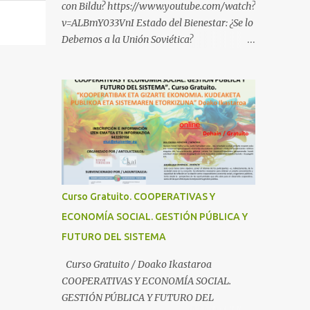
con Bildu? https://www.youtube.com/watch?
v=ALBmY033VnI Estado del Bienestar: ¿Se lo
Debemos a la Unión Soviética?
https://www.youtube.com/watch?
v=sMhXvCpKU-Y Autogestión Yugoslava y
Cooperativas
https://www.youtube.com/watch?v=ylup-
4KPu5w Capitalismo Inclusivo y Cuarta
Revolución Industrial
https://www.youtube.com/shorts/dGKjgqEv
RHk ¿Conoces los nuevos canales de
BABESTU? Si quieres hacer algo, o
Curso Gratuito. COOPERATIVAS Y
compartir ideas, para proteger a los niños y
ECONOMÍA SOCIAL. GESTIÓN PÚBLICA Y
adolescentes vascos frente a abusos y
FUTURO DEL SISTEMA
manipulaciones: BABESTUren kanal berriak
ezagutzen dituzu? Euskal haurrak eta
Curso Gratuito / Doako Ikastaroa
nerabeak abusu eta manipulazioetatik
COOPERATIVAS Y ECONOMÍA SOCIAL.
babesteko zerbait egin nahi baduzu, edo
GESTIÓN PÚBLICA Y FUTURO DEL
ideiak partekatu nahi badituzu: Telegram :