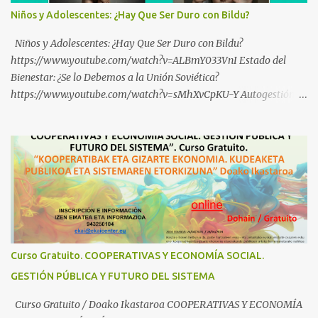
Niños y Adolescentes: ¿Hay Que Ser Duro con Bildu?
Niños y Adolescentes: ¿Hay Que Ser Duro con Bildu?
https://www.youtube.com/watch?v=ALBmY033VnI Estado del
Bienestar: ¿Se lo Debemos a la Unión Soviética?
https://www.youtube.com/watch?v=sMhXvCpKU-Y Autogestión
Yugoslava y Cooperativas https://www.youtube.com/watch?
v=ylup-4KPu5w Capitalismo Inclusivo y Cuarta Revolución
Industrial https://www.youtube.com/shorts/dGKjgqEvRHk
¿Conoces los nuevos canales de BABESTU? Si quieres hacer algo, o
compartir ideas, para proteger a los niños y adolescentes vascos
frente a abusos y manipulaciones: BABESTUren kanal berriak
ezagutzen dituzu? Euskal haurrak eta nerabeak abusu eta
manipulazioetatik babesteko zerbait egin nahi baduzu, edo ideiak
partekatu nahi badituzu: Telegram :
Curso Gratuito. COOPERATIVAS Y ECONOMÍA SOCIAL.
https://t.me/babestu_proteger WhatsApp :
GESTIÓN PÚBLICA Y FUTURO DEL SISTEMA
https://whatsapp.com/channel/0029VbBW56k0LKZJWzQyoE1T
SÍGUENOS EN YOUTUBE: https://www.youtube.com/@ekaicenter?
Curso Gratuito / Doako Ikastaroa COOPERATIVAS Y ECONOMÍA
sub_confirmation=1