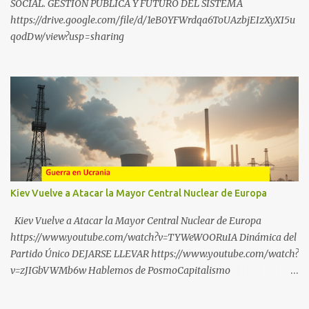
SOCIAL. GESTIÓN PÚBLICA Y FUTURO DEL SISTEMA
https://drive.google.com/file/d/1eB0YFWrdqa6ToUAzbjEIzXyXI5u
qodDw/view?usp=sharing
Kiev Vuelve a Atacar la Mayor Central Nuclear de Europa
Kiev Vuelve a Atacar la Mayor Central Nuclear de Europa
https://www.youtube.com/watch?v=TYWeWOORuIA Dinámica del
Partido Único DEJARSE LLEVAR https://www.youtube.com/watch?
v=zJIGbVWMb6w Hablemos de PosmoCapitalismo
https://www.youtube.com/watch?v=QMTzcCQVDJ0 Financiación
Corporativa del TransActivismo