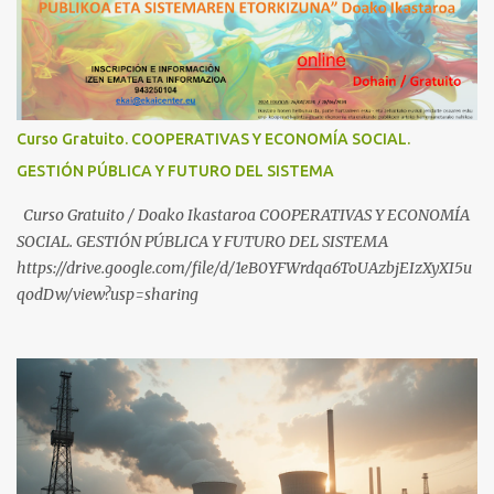
compartir ideas, para proteger a los niños y adolescentes vascos
frente a abusos y manipulaciones: BABESTUren kanal berriak
ezagutzen dituzu? Euskal haurrak eta nerabeak abusu eta
manipulazioetatik babesteko zerbait egin nahi baduzu, edo ideiak
partekatu nahi badituzu: Telegram :
Curso Gratuito. COOPERATIVAS Y ECONOMÍA SOCIAL.
https://t.me/babestu_proteger WhatsApp :
GESTIÓN PÚBLICA Y FUTURO DEL SISTEMA
https://whatsapp.com/channel/0029VbBW56k0LKZJWzQyoE1T
SÍGUENOS EN YOUTUBE: https://www.youtube.com/@ekaicenter?
Curso Gratuito / Doako Ikastaroa COOPERATIVAS Y ECONOMÍA
sub_confirmation=1
SOCIAL. GESTIÓN PÚBLICA Y FUTURO DEL SISTEMA
https://drive.google.com/file/d/1eB0YFWrdqa6ToUAzbjEIzXyXI5u
qodDw/view?usp=sharing