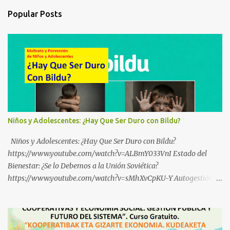
Popular Posts
Niños y Adolescentes: ¿Hay Que Ser Duro con Bildu?
Niños y Adolescentes: ¿Hay Que Ser Duro con Bildu?
https://www.youtube.com/watch?v=ALBmY033VnI Estado del
Bienestar: ¿Se lo Debemos a la Unión Soviética?
https://www.youtube.com/watch?v=sMhXvCpKU-Y Autogestión
Yugoslava y Cooperativas https://www.youtube.com/watch?
v=ylup-4KPu5w Capitalismo Inclusivo y Cuarta Revolución
Industrial https://www.youtube.com/shorts/dGKjgqEvRHk
¿Conoces los nuevos canales de BABESTU? Si quieres hacer algo, o