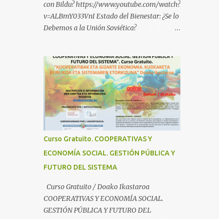
con Bildu? https://www.youtube.com/watch?
v=ALBmY033VnI Estado del Bienestar: ¿Se lo
Debemos a la Unión Soviética?
https://www.youtube.com/watch?
v=sMhXvCpKU-Y Autogestión Yugoslava y
Cooperativas
https://www.youtube.com/watch?v=ylup-
4KPu5w Capitalismo Inclusivo y Cuarta
Revolución Industrial
https://www.youtube.com/shorts/dGKjgqEv
RHk ¿Conoces los nuevos canales de
BABESTU? Si quieres hacer algo, o
Curso Gratuito. COOPERATIVAS Y
compartir ideas, para proteger a los niños y
ECONOMÍA SOCIAL. GESTIÓN PÚBLICA Y
adolescentes vascos frente a abusos y
FUTURO DEL SISTEMA
manipulaciones: BABESTUren kanal berriak
ezagutzen dituzu? Euskal haurrak eta
Curso Gratuito / Doako Ikastaroa
nerabeak abusu eta manipulazioetatik
COOPERATIVAS Y ECONOMÍA SOCIAL.
babesteko zerbait egin nahi baduzu, edo
GESTIÓN PÚBLICA Y FUTURO DEL
ideiak partekatu nahi badituzu: Telegram :