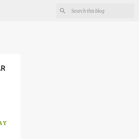
AR
A Y