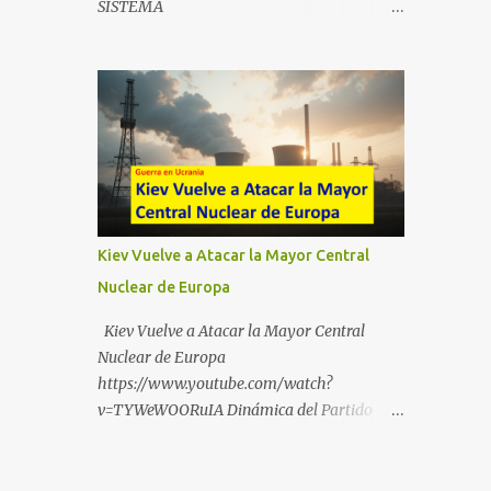
SISTEMA
https://t.me/babestu_proteger WhatsApp :
https://drive.google.com/file/d/1eB0YFWrdq
https://whatsapp.com/channel/0029VbBW5
a6ToUAzbjEIzXyXI5uqodDw/view?
6k0LKZJWzQyoE1T SÍGUENOS EN
usp=sharing
YOUTUBE:
https://www.youtube.com/@ekaicenter?
sub_confirmation=1
Kiev Vuelve a Atacar la Mayor Central
Nuclear de Europa
Kiev Vuelve a Atacar la Mayor Central
Nuclear de Europa
https://www.youtube.com/watch?
v=TYWeWOORuIA Dinámica del Partido
Único DEJARSE LLEVAR
https://www.youtube.com/watch?
v=zJIGbVWMb6w Hablemos de