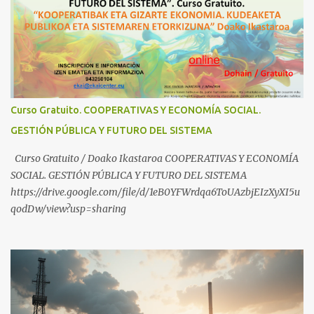
Industrial https://www.youtube.com/shorts/dGKjgqEvRHk
¿Conoces los nuevos canales de BABESTU? Si quieres hacer algo, o
compartir ideas, para proteger a los niños y adolescentes vascos
frente a abusos y manipulaciones: BABESTUren kanal berriak
ezagutzen dituzu? Euskal haurrak eta nerabeak abusu eta
manipulazioetatik babesteko zerbait egin nahi baduzu, edo ideiak
partekatu nahi badituzu: Telegram :
Curso Gratuito. COOPERATIVAS Y ECONOMÍA SOCIAL.
https://t.me/babestu_proteger WhatsApp :
GESTIÓN PÚBLICA Y FUTURO DEL SISTEMA
https://whatsapp.com/channel/0029VbBW56k0LKZJWzQyoE1T
SÍGUENOS EN YOUTUBE: https://www.youtube.com/@ekaicenter?
Curso Gratuito / Doako Ikastaroa COOPERATIVAS Y ECONOMÍA
sub_confirmation=1
SOCIAL. GESTIÓN PÚBLICA Y FUTURO DEL SISTEMA
https://drive.google.com/file/d/1eB0YFWrdqa6ToUAzbjEIzXyXI5u
qodDw/view?usp=sharing