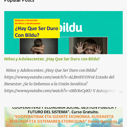
Popular Posts
Niños y Adolescentes: ¿Hay Que Ser Duro con Bildu?
Niños y Adolescentes: ¿Hay Que Ser Duro con Bildu?
https://www.youtube.com/watch?v=ALBmY033VnI Estado del
Bienestar: ¿Se lo Debemos a la Unión Soviética?
https://www.youtube.com/watch?v=sMhXvCpKU-Y Autogestión
Yugoslava y Cooperativas https://www.youtube.com/watch?
v=ylup-4KPu5w Capitalismo Inclusivo y Cuarta Revolución
Industrial https://www.youtube.com/shorts/dGKjgqEvRHk
¿Conoces los nuevos canales de BABESTU? Si quieres hacer algo, o
compartir ideas, para proteger a los niños y adolescentes vascos