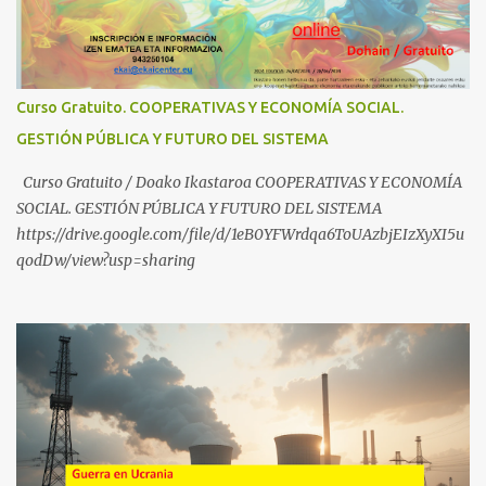
frente a abusos y manipulaciones: BABESTUren kanal berriak
ezagutzen dituzu? Euskal haurrak eta nerabeak abusu eta
manipulazioetatik babesteko zerbait egin nahi baduzu, edo ideiak
partekatu nahi badituzu: Telegram :
Curso Gratuito. COOPERATIVAS Y ECONOMÍA SOCIAL.
https://t.me/babestu_proteger WhatsApp :
GESTIÓN PÚBLICA Y FUTURO DEL SISTEMA
https://whatsapp.com/channel/0029VbBW56k0LKZJWzQyoE1T
SÍGUENOS EN YOUTUBE: https://www.youtube.com/@ekaicenter?
Curso Gratuito / Doako Ikastaroa COOPERATIVAS Y ECONOMÍA
sub_confirmation=1
SOCIAL. GESTIÓN PÚBLICA Y FUTURO DEL SISTEMA
https://drive.google.com/file/d/1eB0YFWrdqa6ToUAzbjEIzXyXI5u
qodDw/view?usp=sharing