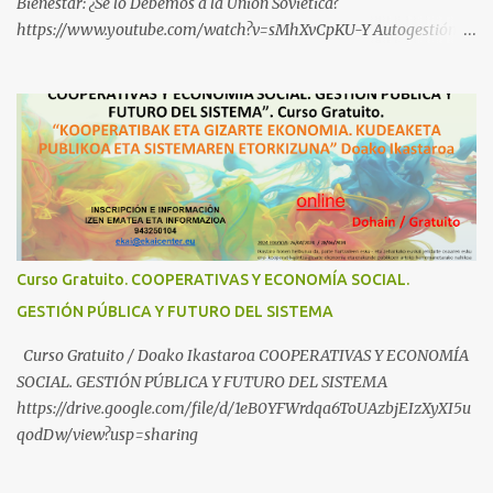
Bienestar: ¿Se lo Debemos a la Unión Soviética?
https://www.youtube.com/watch?v=sMhXvCpKU-Y Autogestión
Yugoslava y Cooperativas https://www.youtube.com/watch?
v=ylup-4KPu5w Capitalismo Inclusivo y Cuarta Revolución
Industrial https://www.youtube.com/shorts/dGKjgqEvRHk
¿Conoces los nuevos canales de BABESTU? Si quieres hacer algo, o
compartir ideas, para proteger a los niños y adolescentes vascos
frente a abusos y manipulaciones: BABESTUren kanal berriak
ezagutzen dituzu? Euskal haurrak eta nerabeak abusu eta
manipulazioetatik babesteko zerbait egin nahi baduzu, edo ideiak
partekatu nahi badituzu: Telegram :
Curso Gratuito. COOPERATIVAS Y ECONOMÍA SOCIAL.
https://t.me/babestu_proteger WhatsApp :
GESTIÓN PÚBLICA Y FUTURO DEL SISTEMA
https://whatsapp.com/channel/0029VbBW56k0LKZJWzQyoE1T
SÍGUENOS EN YOUTUBE: https://www.youtube.com/@ekaicenter?
Curso Gratuito / Doako Ikastaroa COOPERATIVAS Y ECONOMÍA
sub_confirmation=1
SOCIAL. GESTIÓN PÚBLICA Y FUTURO DEL SISTEMA
https://drive.google.com/file/d/1eB0YFWrdqa6ToUAzbjEIzXyXI5u
qodDw/view?usp=sharing