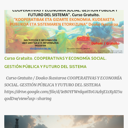
Yugoslava y Cooperativas https://www.youtube.com/watch?
v=ylup-4KPu5w Capitalismo Inclusivo y Cuarta Revolución
Industrial https://www.youtube.com/shorts/dGKjgqEvRHk
¿Conoces los nuevos canales de BABESTU? Si quieres hacer algo, o
compartir ideas, para proteger a los niños y adolescentes vascos
frente a abusos y manipulaciones: BABESTUren kanal berriak
ezagutzen dituzu? Euskal haurrak eta nerabeak abusu eta
manipulazioetatik babesteko zerbait egin nahi baduzu, edo ideiak
partekatu nahi badituzu: Telegram :
Curso Gratuito. COOPERATIVAS Y ECONOMÍA SOCIAL.
https://t.me/babestu_proteger WhatsApp :
GESTIÓN PÚBLICA Y FUTURO DEL SISTEMA
https://whatsapp.com/channel/0029VbBW56k0LKZJWzQyoE1T
SÍGUENOS EN YOUTUBE: https://www.youtube.com/@ekaicenter?
Curso Gratuito / Doako Ikastaroa COOPERATIVAS Y ECONOMÍA
sub_confirmation=1
SOCIAL. GESTIÓN PÚBLICA Y FUTURO DEL SISTEMA
https://drive.google.com/file/d/1eB0YFWrdqa6ToUAzbjEIzXyXI5u
qodDw/view?usp=sharing