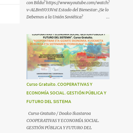
con Bildu? https://www.youtube.com/watch?
v=ALBmY033VnI Estado del Bienestar: ¿Se lo
Debemos a la Unión Soviética?
https://www.youtube.com/watch?
v=sMhXvCpKU-Y Autogestión Yugoslava y
Cooperativas
https://www.youtube.com/watch?v=ylup-
4KPu5w Capitalismo Inclusivo y Cuarta
Revolución Industrial
https://www.youtube.com/shorts/dGKjgqEv
RHk ¿Conoces los nuevos canales de
BABESTU? Si quieres hacer algo, o
Curso Gratuito. COOPERATIVAS Y
compartir ideas, para proteger a los niños y
ECONOMÍA SOCIAL. GESTIÓN PÚBLICA Y
adolescentes vascos frente a abusos y
FUTURO DEL SISTEMA
manipulaciones: BABESTUren kanal berriak
ezagutzen dituzu? Euskal haurrak eta
Curso Gratuito / Doako Ikastaroa
nerabeak abusu eta manipulazioetatik
COOPERATIVAS Y ECONOMÍA SOCIAL.
babesteko zerbait egin nahi baduzu, edo
GESTIÓN PÚBLICA Y FUTURO DEL
ideiak partekatu nahi badituzu: Telegram :