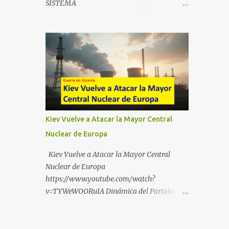
SISTEMA
https://t.me/babestu_proteger WhatsApp :
https://drive.google.com/file/d/1eB0YFWrdq
https://whatsapp.com/channel/0029VbBW5
a6ToUAzbjEIzXyXI5uqodDw/view?
6k0LKZJWzQyoE1T SÍGUENOS EN
usp=sharing
YOUTUBE:
https://www.youtube.com/@ekaicenter?
sub_confirmation=1
Kiev Vuelve a Atacar la Mayor Central
Nuclear de Europa
Kiev Vuelve a Atacar la Mayor Central
Nuclear de Europa
https://www.youtube.com/watch?
v=TYWeWOORuIA Dinámica del Partido
Único DEJARSE LLEVAR
https://www.youtube.com/watch?
v=zJIGbVWMb6w Hablemos de