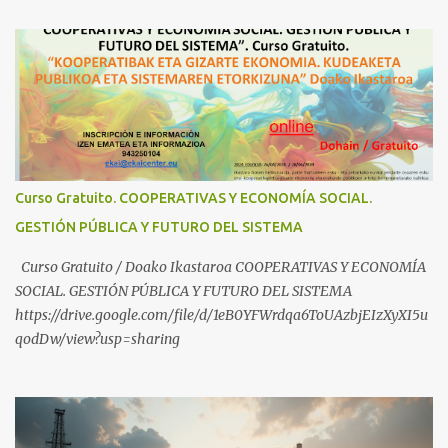
v=ylup-4KPu5w Capitalismo Inclusivo y Cuarta Revolución
Industrial https://www.youtube.com/shorts/dGKjgqEvRHk
¿Conoces los nuevos canales de BABESTU? Si quieres hacer algo, o
compartir ideas, para proteger a los niños y adolescentes vascos
frente a abusos y manipulaciones: BABESTUren kanal berriak
ezagutzen dituzu? Euskal haurrak eta nerabeak abusu eta
manipulazioetatik babesteko zerbait egin nahi baduzu, edo ideiak
partekatu nahi badituzu: Telegram :
Curso Gratuito. COOPERATIVAS Y ECONOMÍA SOCIAL.
https://t.me/babestu_proteger WhatsApp :
GESTIÓN PÚBLICA Y FUTURO DEL SISTEMA
https://whatsapp.com/channel/0029VbBW56k0LKZJWzQyoE1T
SÍGUENOS EN YOUTUBE: https://www.youtube.com/@ekaicenter?
Curso Gratuito / Doako Ikastaroa COOPERATIVAS Y ECONOMÍA
sub_confirmation=1
SOCIAL. GESTIÓN PÚBLICA Y FUTURO DEL SISTEMA
https://drive.google.com/file/d/1eB0YFWrdqa6ToUAzbjEIzXyXI5u
qodDw/view?usp=sharing