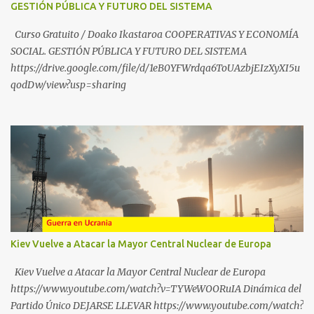
GESTIÓN PÚBLICA Y FUTURO DEL SISTEMA
https://whatsapp.com/channel/0029VbBW56k0LKZJWzQyoE1T
SÍGUENOS EN YOUTUBE: https://www.youtube.com/@ekaicenter?
Curso Gratuito / Doako Ikastaroa COOPERATIVAS Y ECONOMÍA
sub_confirmation=1
SOCIAL. GESTIÓN PÚBLICA Y FUTURO DEL SISTEMA
https://drive.google.com/file/d/1eB0YFWrdqa6ToUAzbjEIzXyXI5u
qodDw/view?usp=sharing
Kiev Vuelve a Atacar la Mayor Central Nuclear de Europa
Kiev Vuelve a Atacar la Mayor Central Nuclear de Europa
https://www.youtube.com/watch?v=TYWeWOORuIA Dinámica del
Partido Único DEJARSE LLEVAR https://www.youtube.com/watch?