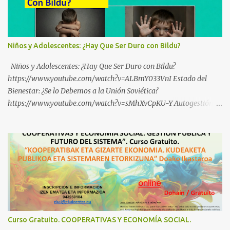
Niños y Adolescentes: ¿Hay Que Ser Duro con Bildu?
Niños y Adolescentes: ¿Hay Que Ser Duro con Bildu?
https://www.youtube.com/watch?v=ALBmY033VnI Estado del
Bienestar: ¿Se lo Debemos a la Unión Soviética?
https://www.youtube.com/watch?v=sMhXvCpKU-Y Autogestión
Yugoslava y Cooperativas https://www.youtube.com/watch?
v=ylup-4KPu5w Capitalismo Inclusivo y Cuarta Revolución
Industrial https://www.youtube.com/shorts/dGKjgqEvRHk
¿Conoces los nuevos canales de BABESTU? Si quieres hacer algo, o
compartir ideas, para proteger a los niños y adolescentes vascos
frente a abusos y manipulaciones: BABESTUren kanal berriak
ezagutzen dituzu? Euskal haurrak eta nerabeak abusu eta
manipulazioetatik babesteko zerbait egin nahi baduzu, edo ideiak
partekatu nahi badituzu: Telegram :
Curso Gratuito. COOPERATIVAS Y ECONOMÍA SOCIAL.
https://t.me/babestu_proteger WhatsApp :