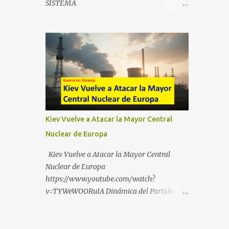
SISTEMA
https://t.me/babestu_proteger WhatsApp :
https://drive.google.com/file/d/1eB0YFWrdq
https://whatsapp.com/channel/0029VbBW5
a6ToUAzbjEIzXyXI5uqodDw/view?
6k0LKZJWzQyoE1T SÍGUENOS EN
usp=sharing
YOUTUBE:
https://www.youtube.com/@ekaicenter?
sub_confirmation=1
Kiev Vuelve a Atacar la Mayor Central
Nuclear de Europa
Kiev Vuelve a Atacar la Mayor Central
Nuclear de Europa
https://www.youtube.com/watch?
v=TYWeWOORuIA Dinámica del Partido
Único DEJARSE LLEVAR
https://www.youtube.com/watch?
v=zJIGbVWMb6w Hablemos de