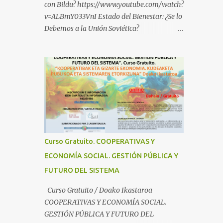
con Bildu? https://www.youtube.com/watch?
v=ALBmY033VnI Estado del Bienestar: ¿Se lo
Debemos a la Unión Soviética?
https://www.youtube.com/watch?
v=sMhXvCpKU-Y Autogestión Yugoslava y
Cooperativas
https://www.youtube.com/watch?v=ylup-
4KPu5w Capitalismo Inclusivo y Cuarta
Revolución Industrial
https://www.youtube.com/shorts/dGKjgqEv
RHk ¿Conoces los nuevos canales de
BABESTU? Si quieres hacer algo, o
Curso Gratuito. COOPERATIVAS Y
compartir ideas, para proteger a los niños y
ECONOMÍA SOCIAL. GESTIÓN PÚBLICA Y
adolescentes vascos frente a abusos y
FUTURO DEL SISTEMA
manipulaciones: BABESTUren kanal berriak
ezagutzen dituzu? Euskal haurrak eta
Curso Gratuito / Doako Ikastaroa
nerabeak abusu eta manipulazioetatik
COOPERATIVAS Y ECONOMÍA SOCIAL.
babesteko zerbait egin nahi baduzu, edo
GESTIÓN PÚBLICA Y FUTURO DEL
ideiak partekatu nahi badituzu: Telegram :