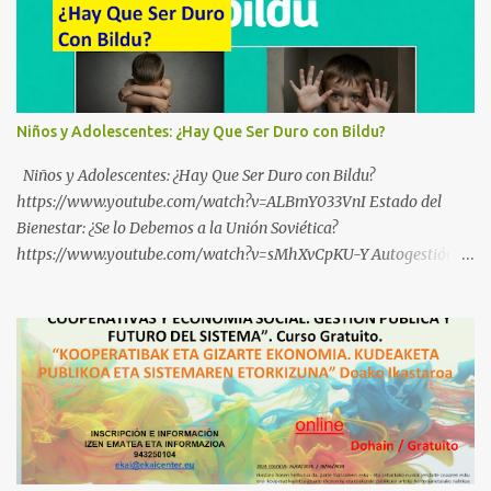
Niños y Adolescentes: ¿Hay Que Ser Duro con Bildu?
Niños y Adolescentes: ¿Hay Que Ser Duro con Bildu?
https://www.youtube.com/watch?v=ALBmY033VnI Estado del
Bienestar: ¿Se lo Debemos a la Unión Soviética?
https://www.youtube.com/watch?v=sMhXvCpKU-Y Autogestión
Yugoslava y Cooperativas https://www.youtube.com/watch?
v=ylup-4KPu5w Capitalismo Inclusivo y Cuarta Revolución
Industrial https://www.youtube.com/shorts/dGKjgqEvRHk
¿Conoces los nuevos canales de BABESTU? Si quieres hacer algo, o
compartir ideas, para proteger a los niños y adolescentes vascos
frente a abusos y manipulaciones: BABESTUren kanal berriak
ezagutzen dituzu? Euskal haurrak eta nerabeak abusu eta
manipulazioetatik babesteko zerbait egin nahi baduzu, edo ideiak