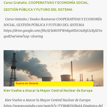
partekatu nahi badituzu: Telegram :
Curso Gratuito. COOPERATIVAS Y ECONOMÍA SOCIAL.
https://t.me/babestu_proteger WhatsApp :
GESTIÓN PÚBLICA Y FUTURO DEL SISTEMA
https://whatsapp.com/channel/0029VbBW56k0LKZJWzQyoE1T
SÍGUENOS EN YOUTUBE: https://www.youtube.com/@ekaicenter?
Curso Gratuito / Doako Ikastaroa COOPERATIVAS Y ECONOMÍA
sub_confirmation=1
SOCIAL. GESTIÓN PÚBLICA Y FUTURO DEL SISTEMA
https://drive.google.com/file/d/1eB0YFWrdqa6ToUAzbjEIzXyXI5u
qodDw/view?usp=sharing
Kiev Vuelve a Atacar la Mayor Central Nuclear de Europa
Kiev Vuelve a Atacar la Mayor Central Nuclear de Europa
https://www.youtube.com/watch?v=TYWeWOORuIA Dinámica del