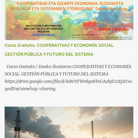
¿Conoces los nuevos canales de BABESTU? Si quieres hacer algo, o
compartir ideas, para proteger a los niños y adolescentes vascos
frente a abusos y manipulaciones: BABESTUren kanal berriak
ezagutzen dituzu? Euskal haurrak eta nerabeak abusu eta
manipulazioetatik babesteko zerbait egin nahi baduzu, edo ideiak
partekatu nahi badituzu: Telegram :
Curso Gratuito. COOPERATIVAS Y ECONOMÍA SOCIAL.
https://t.me/babestu_proteger WhatsApp :
GESTIÓN PÚBLICA Y FUTURO DEL SISTEMA
https://whatsapp.com/channel/0029VbBW56k0LKZJWzQyoE1T
SÍGUENOS EN YOUTUBE: https://www.youtube.com/@ekaicenter?
Curso Gratuito / Doako Ikastaroa COOPERATIVAS Y ECONOMÍA
sub_confirmation=1
SOCIAL. GESTIÓN PÚBLICA Y FUTURO DEL SISTEMA
https://drive.google.com/file/d/1eB0YFWrdqa6ToUAzbjEIzXyXI5u
qodDw/view?usp=sharing