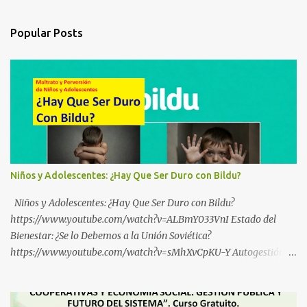
Popular Posts
Niños y Adolescentes: ¿Hay Que Ser Duro con Bildu?
Niños y Adolescentes: ¿Hay Que Ser Duro con Bildu?
https://www.youtube.com/watch?v=ALBmY033VnI Estado del
Bienestar: ¿Se lo Debemos a la Unión Soviética?
https://www.youtube.com/watch?v=sMhXvCpKU-Y Autogestión
Yugoslava y Cooperativas https://www.youtube.com/watch?
v=ylup-4KPu5w Capitalismo Inclusivo y Cuarta Revolución
Industrial https://www.youtube.com/shorts/dGKjgqEvRHk