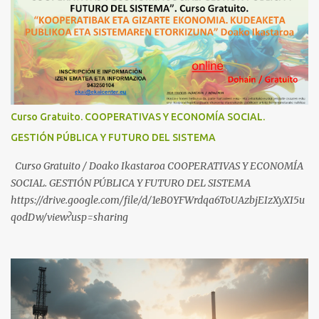
Industrial https://www.youtube.com/shorts/dGKjgqEvRHk
¿Conoces los nuevos canales de BABESTU? Si quieres hacer algo, o
compartir ideas, para proteger a los niños y adolescentes vascos
frente a abusos y manipulaciones: BABESTUren kanal berriak
ezagutzen dituzu? Euskal haurrak eta nerabeak abusu eta
manipulazioetatik babesteko zerbait egin nahi baduzu, edo ideiak
partekatu nahi badituzu: Telegram :
Curso Gratuito. COOPERATIVAS Y ECONOMÍA SOCIAL.
https://t.me/babestu_proteger WhatsApp :
GESTIÓN PÚBLICA Y FUTURO DEL SISTEMA
https://whatsapp.com/channel/0029VbBW56k0LKZJWzQyoE1T
SÍGUENOS EN YOUTUBE: https://www.youtube.com/@ekaicenter?
Curso Gratuito / Doako Ikastaroa COOPERATIVAS Y ECONOMÍA
sub_confirmation=1
SOCIAL. GESTIÓN PÚBLICA Y FUTURO DEL SISTEMA
https://drive.google.com/file/d/1eB0YFWrdqa6ToUAzbjEIzXyXI5u
qodDw/view?usp=sharing