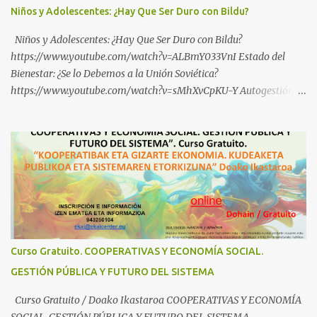
Niños y Adolescentes: ¿Hay Que Ser Duro con Bildu?
Niños y Adolescentes: ¿Hay Que Ser Duro con Bildu?
https://www.youtube.com/watch?v=ALBmY033VnI Estado del
Bienestar: ¿Se lo Debemos a la Unión Soviética?
https://www.youtube.com/watch?v=sMhXvCpKU-Y Autogestión
Yugoslava y Cooperativas https://www.youtube.com/watch?
v=ylup-4KPu5w Capitalismo Inclusivo y Cuarta Revolución
Industrial https://www.youtube.com/shorts/dGKjgqEvRHk
¿Conoces los nuevos canales de BABESTU? Si quieres hacer algo, o
compartir ideas, para proteger a los niños y adolescentes vascos
frente a abusos y manipulaciones: BABESTUren kanal berriak
ezagutzen dituzu? Euskal haurrak eta nerabeak abusu eta
manipulazioetatik babesteko zerbait egin nahi baduzu, edo ideiak
partekatu nahi badituzu: Telegram :
Curso Gratuito. COOPERATIVAS Y ECONOMÍA SOCIAL.
https://t.me/babestu_proteger WhatsApp :
GESTIÓN PÚBLICA Y FUTURO DEL SISTEMA
https://whatsapp.com/channel/0029VbBW56k0LKZJWzQyoE1T
SÍGUENOS EN YOUTUBE: https://www.youtube.com/@ekaicenter?
Curso Gratuito / Doako Ikastaroa COOPERATIVAS Y ECONOMÍA
sub_confirmation=1