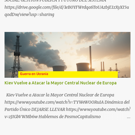
SOCIAL. GESTIÓN PÚBLICA Y FUTURO DEL SISTEMA
https://drive.google.com/file/d/1eB0YFWrdqa6ToUAzbjEIzXyXI5u
qodDw/view?usp=sharing
Kiev Vuelve a Atacar la Mayor Central Nuclear de Europa
Kiev Vuelve a Atacar la Mayor Central Nuclear de Europa
https://www.youtube.com/watch?v=TYWeWOORuIA Dinámica del
Partido Único DEJARSE LLEVAR https://www.youtube.com/watch?
v=zJIGbVWMb6w Hablemos de PosmoCapitalismo
https://www.youtube.com/watch?v=QMTzcCQVDJ0 Financiación
Corporativa del TransActivismo